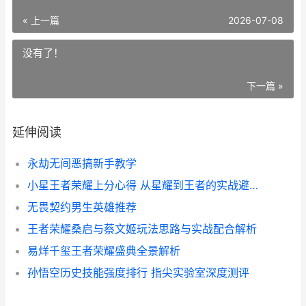
« 上一篇
2026-07-08
没有了！
下一篇 »
延伸阅读
永劫无间恶搞新手教学
小星王者荣耀上分心得 从星耀到王者的实战避坑指南
无畏契约男生英雄推荐
王者荣耀桑启与蔡文姬玩法思路与实战配合解析
易烊千玺王者荣耀盛典全景解析
孙悟空历史技能强度排行 指尖实验室深度测评