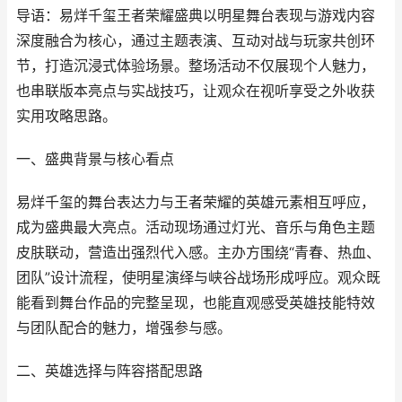
导语：易烊千玺王者荣耀盛典以明星舞台表现与游戏内容
深度融合为核心，通过主题表演、互动对战与玩家共创环
节，打造沉浸式体验场景。整场活动不仅展现个人魅力，
也串联版本亮点与实战技巧，让观众在视听享受之外收获
实用攻略思路。
一、盛典背景与核心看点
易烊千玺的舞台表达力与王者荣耀的英雄元素相互呼应，
成为盛典最大亮点。活动现场通过灯光、音乐与角色主题
皮肤联动，营造出强烈代入感。主办方围绕“青春、热血、
团队”设计流程，使明星演绎与峡谷战场形成呼应。观众既
能看到舞台作品的完整呈现，也能直观感受英雄技能特效
与团队配合的魅力，增强参与感。
二、英雄选择与阵容搭配思路