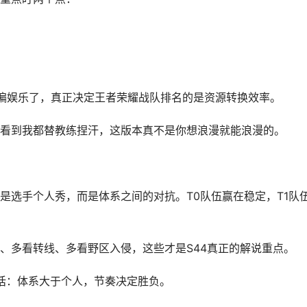
经偏娱乐了，真正决定王者荣耀战队排名的是资源转换效率。
”，看到我都替教练捏汗，这版本真不是你想浪漫就能浪漫的。
是选手个人秀，而是体系之间的对抗。T0队伍赢在稳定，T1队
、多看转线、多看野区入侵，这些才是S44真正的解说重点。
句话：体系大于个人，节奏决定胜负。