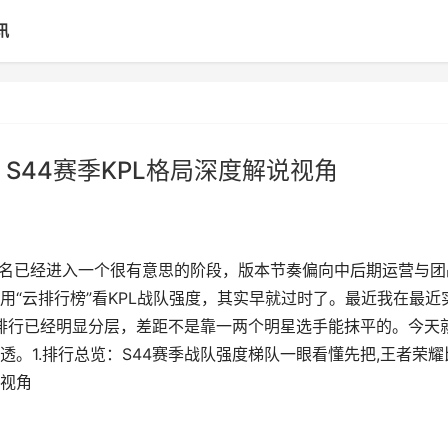
讯
S44赛季KPL格局深度解说视角
排名已经进入一个很有意思的阶段，版本节奏偏向中后期运营与团
“云排行榜”看KPL战队强度，其实早就过时了。最近我在最近
力排行已经明显分层，差距不是靠一两个明星选手能抹平的。今天
。1.排行总览：S44赛季战队强度梯队一眼看懂先把,王者荣耀
说视角