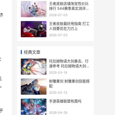
王者皮肤店铺淘宝性价比
排行 S44赛季真实测评避
坑指南
济
2026-07-03
王者皮肤最好用指南 打工
人钱要花在刀刃上
2026-07-03
经典文章
欢
托拉姆物语大剑暴击、行
速参考 托拉姆物语大剑武
器掉落列表
2025-03-19
机
射雕重剑 射雕重剑技能搭
。
配
2025-03-13
手游英雄联盟有霞吗
乎
2026-04-29