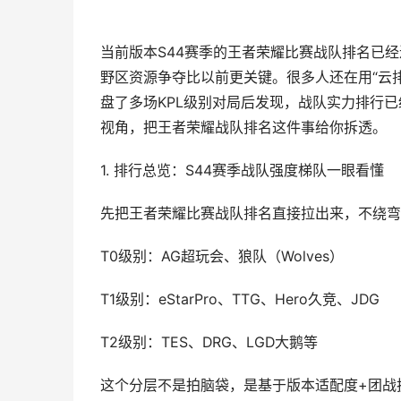
当前版本S44赛季的王者荣耀比赛战队排名已
野区资源争夺比以前更关键。很多人还在用“云排
盘了多场KPL级别对局后发现，战队实力排行
视角，把王者荣耀战队排名这件事给你拆透。
1. 排行总览：S44赛季战队强度梯队一眼看懂
先把王者荣耀比赛战队排名直接拉出来，不绕弯
T0级别：AG超玩会、狼队（Wolves）
T1级别：eStarPro、TTG、Hero久竞、JDG
T2级别：TES、DRG、LGD大鹅等
这个分层不是拍脑袋，是基于版本适配度+团战执