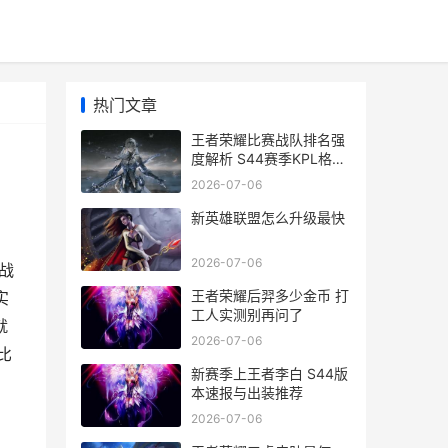
热门文章
王者荣耀比赛战队排名强
度解析 S44赛季KPL格局
深度解说视角
2026-07-06
新英雄联盟怎么升级最快
2026-07-06
战
王者荣耀后羿多少金币 打
实
工人实测别再问了
就
2026-07-06
比
新赛季上王者李白 S44版
本速报与出装推荐
2026-07-06