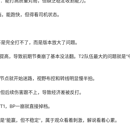
点：能打高质量对局，但缺乏稳定收割能力。
档，能跑快，但得看司机状态。
实不是完全打不了，而是版本放大了问题。
提高，导致前期节奏崩了基本没法翻。T2队伍最大的问题就是“
钟节点就开始迷路，视野布控和转线明显慢半拍。
，但后续伤害跟不上，导致经济差被反打。
T1，BP一崩就直接掉档。
是“能赢，但不稳定”，属于观众看着刺激，解说看着心累。