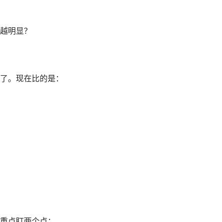
么
越明显？
。
了。现在比的是：
重点盯两个点：