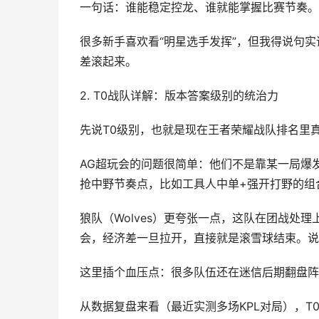
一句话：谁能稳定控龙、谁就能掌握比赛节奏。
很多新手喜欢看“明星选手发挥”，但我得说句
差滚起来。
2. T0战队详解：版本答案级别的统治力
先说T0级别，也就是现在王者荣耀战队排名里
AG超玩会的问题很简单：他们不是靠某一局爆发
抢中野节奏点，比如工具人中单+强开打野的组
狼队（Wolves）更夸张一点，这队在团战处
会，经济差一旦拉开，直接就是滚雪球结束。说
这里插个血压点：很多队伍还在迷信后期翻盘阵
从数据复盘来看（最近实测多场KPL对局），