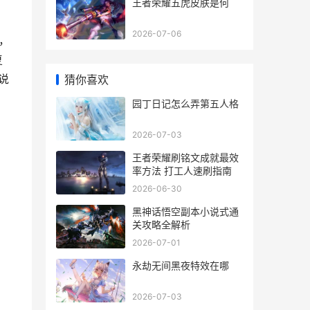
王者荣耀五虎皮肤是何
2026-07-06
，
复
说
猜你喜欢
园丁日记怎么弄第五人格
2026-07-03
王者荣耀刷铭文成就最效
率方法 打工人速刷指南
2026-06-30
黑神话悟空副本小说式通
关攻略全解析
2026-07-01
永劫无间黑夜特效在哪
？
2026-07-03