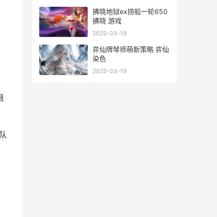
拂晓地狱ex捞船一轮650
拂晓 游戏
2025-03-19
弈仙牌琴师萌新策略 弈仙
染色
2025-03-19
很
队