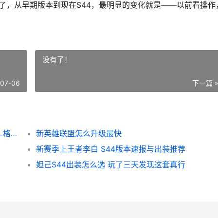
验了，从早期版本到现在S44，最明显的变化就是——以前看操作
没有了！
-07-06
下一篇 
王者荣耀比赛战队排名强度解析 S44赛季KPL格局深度解说视角
新英雄联盟怎么升级最快
新赛季上王者李白 S44版本速报与出装推荐
妲己S44出装怎么选 玩了三天发现这套真行