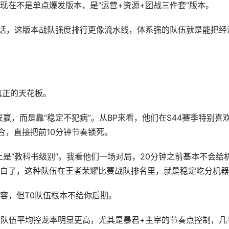
现在不是单点爆发版本，是“运营+资源+团战三件套”版本。
实话，这版本战队强度排行更像流水线，体系强的队伍就是能把经
真正的天花板。
赢，而是靠“稳定不犯病”。从BP来看，他们在S44赛季特别喜
合，直接把前10分钟节奏锁死。
理上是“教科书级别”。我看他们一场对局，20分钟之前基本不会给
白了，这种队伍在王者荣耀比赛战队排名里，就是稳定吃分机器
容，但T0队伍根本不给你后期。
T0队伍平均控龙率明显更高，尤其是暴君+主宰的节奏点控制，几