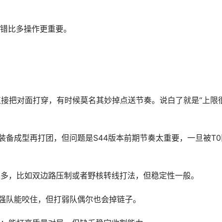
错比多操作更重要。
前期直接把对面打穿，有时候莫名其妙掉点送节奏。说白了就是“上限
到装备成型再打团，但问题是S44版本前期节奏太重要，一旦被T0
系很多，比如双边路压制或者野核转线打法，但稳定性一般。
打强队能咬住，但打弱队偶尔也会掉链子。