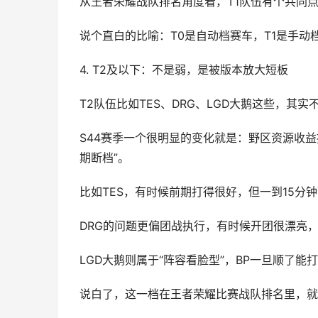
从王者荣耀战队排名角度看，T1队伍有个共同
说个直白的比喻：T0是自动档赛车，T1是手动
4. T2及以下：不是弱，是被版本放大短板
T2队伍比如TES、DRG、LGD大鹅这些，其
S44赛季一个很明显的变化就是：野区资源收益
期断档”。
比如TES，有时候前期打得很好，但一到15分
DRG的问题更偏团战执行，有时候开团很漂亮
LGD大鹅则属于“阵容看脸型”，BP一旦顺了能打
说白了，这一档在王者荣耀比赛战队排名里，就