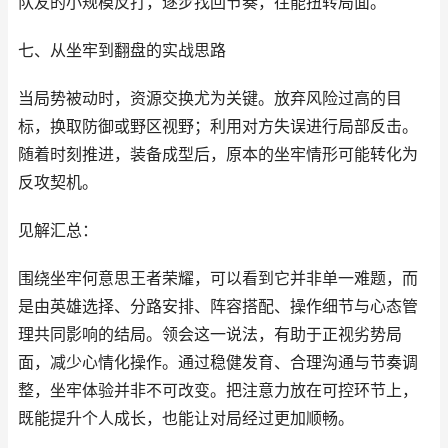
队友的小规模反打，逐步找回节奏，往能扭转局面。
七、从坐牢到翻盘的实战思路
当局势被动时，资源交换尤为关键。放弃风险过高的目
标，换取防御或野区视野；利用对方失误进行局部反击。
随着时刻推进，装备成型后，原本的坐牢情形可能转化为
反攻契机。
见解汇总：
围绕坐牢何意思王者荣耀，可以看到它并非单一难题，而
是由英雄选择、分路安排、阵容搭配、操作细节与心态管
理共同影响的结局。领会这一说法，有助于正视劣势局
面，减少心情化操作。通过稳健发育、合理沟通与节奏调
整，坐牢体验并非不可改变。把注意力放在可控环节上，
既能提升个人成长，也能让对局经过更加顺畅。