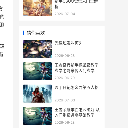
新手CSGO觉悟入门全解
析
方
2026-07-04
的
测
猜你喜欢
光遇短发叫何头
理
有
2026-06-28
王者奇兵新手保姆级教学
玄学老哥亲传入门玄学
2026-06-29
园丁日记怎么弄第五人格
2026-07-03
王者荣耀李白怎么练好 从
入门到精通零基础教学
2026-06-28