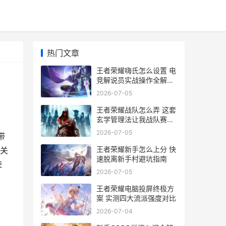
热门文章
王者荣耀嗨氏怎么设置 电
竞解说员实战操作全解析
不踩坑
2026-07-05
王者荣耀战队怎么弄 这套
玄学管理法让我战队赛躺
赢上分
2026-07-05
带
王者荣耀新手怎么上分 快
关
速脱离新手村避坑指南
荣
2026-07-05
王者荣耀电脑投屏终极方
案 实测四大流派强度对比
2026-07-04