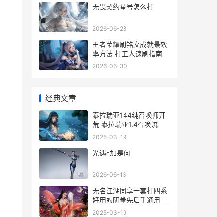
无畏契约星号怎么打
2026-06-28
王者荣耀刷铭文成就最效
率方法 打工人速刷指南
2026-06-30
经典文章
泰拉瑞亚144纯召唤师开
荒 泰拉瑞亚1.4召唤流
2025-03-19
光遇c加是何
2026-06-13
无名江湖同享一套打四系
好用的阴拳先后手通用 无
名江湖流浪汉是什么生肖
2025-03-19