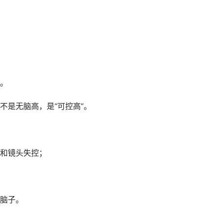
。
不是无脑高，是“可控高”。
和镜头失控；
脑子。