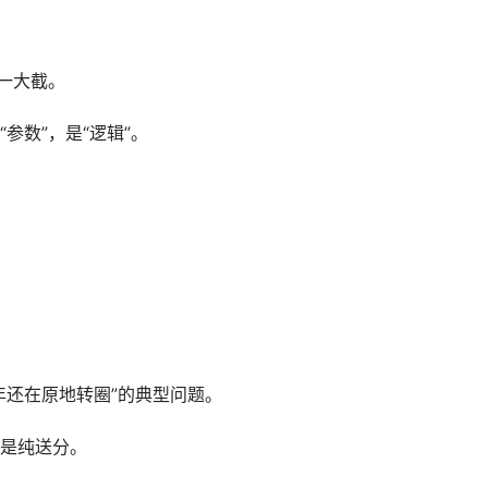
一大截。
参数”，是“逻辑”。
年还在原地转圈”的典型问题。
是纯送分。