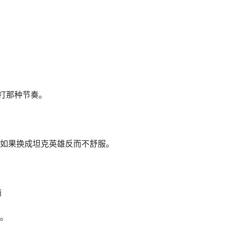
是打那种节奏。
如果换成坦克英雄反而不舒服。
满
。