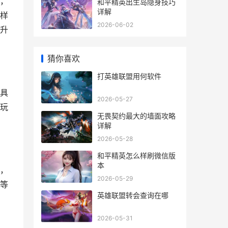
，
和平精英出生岛隐身技巧
详解
样
2026-06-02
升
猜你喜欢
打英雄联盟用何软件
具
2026-05-27
玩
无畏契约最大的墙面攻略
详解
2026-05-28
和平精英怎么样刷微信版
本
，
2026-05-29
等
英雄联盟转会查询在哪
2026-05-31