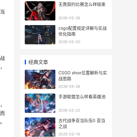
无畏契约比赛怎么样结束
当
2026-05-28
csgo配置规定详解与实战
优化指南
2026-05-30
战
经典文章
，
CSGO shox位置解析与实
战思路
2026-05-28
手游联盟怎么样看英雄池
，
2026-02-23
而
古代战争亚当队伍0 亚当
。
之战
2025-03-19