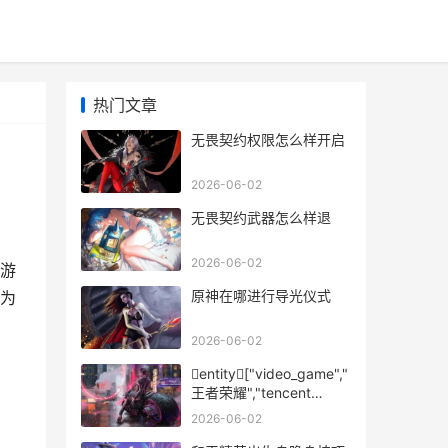
热门文章
无畏契约权限怎么样开启
2026-06-02
无畏契约武器怎么样退
2026-06-02
游
原神在哪进行导光仪式
为
2026-06-02
entity["video_game","
王者荣耀","tencent
mobile arena game"]
2026-06-02
张良怎么样玩