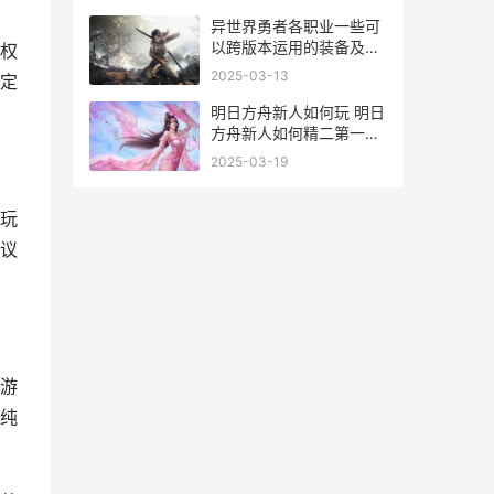
异世界勇者各职业一些可
以跨版本运用的装备及出
权
处 异世界勇者各职业属性
2025-03-13
定
明日方舟新人如何玩 明日
方舟新人如何精二第一个
干员
2025-03-19
玩
议
游
纯