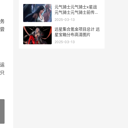
元气骑士元气骑士x星战
元气骑士元气骑士前传作
弊菜单
2025-03-13
务
尝
远星集合氪金项目总计 远
星宝箱分布高清图片
2025-03-13
运
只
»