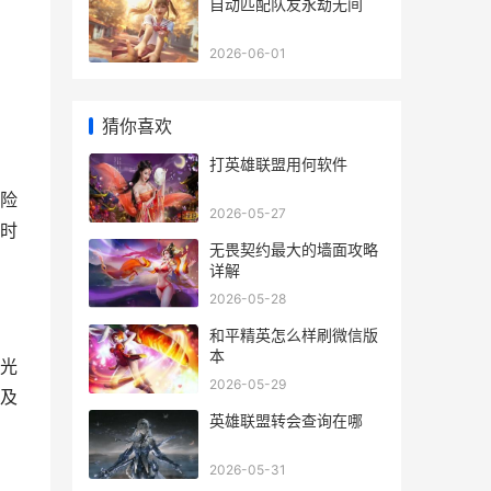
自动匹配队友永劫无间
2026-06-01
猜你喜欢
打英雄联盟用何软件
险
2026-05-27
时
无畏契约最大的墙面攻略
详解
2026-05-28
和平精英怎么样刷微信版
本
光
2026-05-29
及
英雄联盟转会查询在哪
2026-05-31