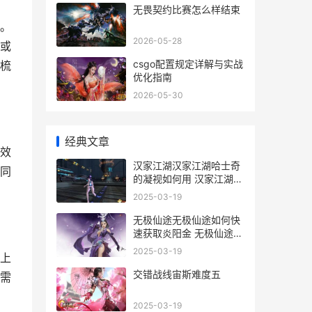
无畏契约比赛怎么样结束
。
2026-05-28
或
csgo配置规定详解与实战
梳
优化指南
2026-05-30
经典文章
效
汉家江湖汉家江湖哈士奇
同
的凝视如何用 汉家江湖百
度百科
2025-03-19
无极仙途无极仙途如何快
速获取炎阳金 无极仙途百
度百科
2025-03-19
上
交错战线宙斯难度五
需
2025-03-19