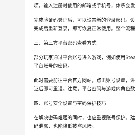
项，输入注册时使用的邮箱或手机号，体系会发
完成验证码验证后，可以设置新的登录密码。设
完成后重新登录，即可恢复正常使用。整个流程
三、第三方平台密码查看方式
部分玩家通过平台账号进入游戏，例如使用St
平台账号的密码。
此时需要前往平台官方网站，点击账号设置，进
证后即可重设。注意，平台密码与游戏内角色数
四、账号安全设置与密码保护技巧
在解决密码难题的同时，也应重视账号保护。建
码泄露，也能降低被盗风险。