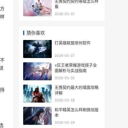
无畏契约契约等级怎么样
看
方
2026-05-31
样
猜你喜欢
打英雄联盟用何软件
2026-05-27
不
v区王者荣耀游戏搭子全
进
面解析与实战指南
2026-05-25
无畏契约最大的墙面攻略
持
详解
2026-05-28
和平精英怎么样刷微信版
本
2026-05-29
选