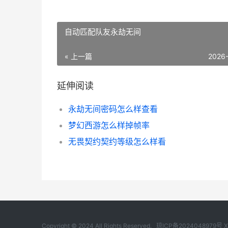
自动匹配队友永劫无间
« 上一篇
2026
延伸阅读
永劫无间密码怎么样查看
梦幻西游怎么样掉帧率
无畏契约契约等级怎么样看
Copyright © 2024 All Rights Reserved.
琼ICP备2024048979号