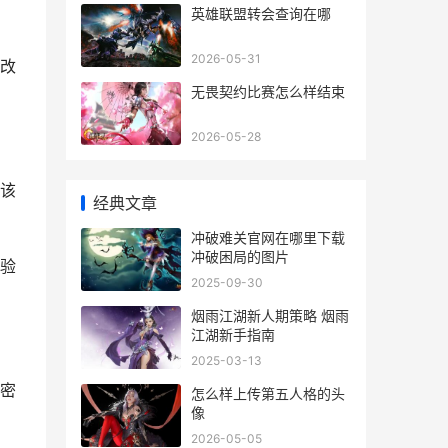
英雄联盟转会查询在哪
2026-05-31
改
无畏契约比赛怎么样结束
2026-05-28
是该
经典文章
冲破难关官网在哪里下载
冲破困局的图片
验
2025-09-30
烟雨江湖新人期策略 烟雨
江湖新手指南
2025-03-13
密
怎么样上传第五人格的头
像
2026-05-05