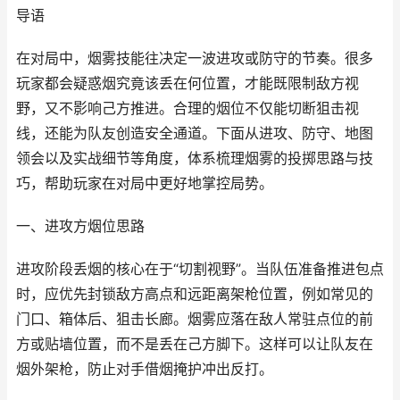
导语
在对局中，烟雾技能往决定一波进攻或防守的节奏。很多
玩家都会疑惑烟究竟该丢在何位置，才能既限制敌方视
野，又不影响己方推进。合理的烟位不仅能切断狙击视
线，还能为队友创造安全通道。下面从进攻、防守、地图
领会以及实战细节等角度，体系梳理烟雾的投掷思路与技
巧，帮助玩家在对局中更好地掌控局势。
一、进攻方烟位思路
进攻阶段丢烟的核心在于“切割视野”。当队伍准备推进包点
时，应优先封锁敌方高点和远距离架枪位置，例如常见的
门口、箱体后、狙击长廊。烟雾应落在敌人常驻点位的前
方或贴墙位置，而不是丢在己方脚下。这样可以让队友在
烟外架枪，防止对手借烟掩护冲出反打。