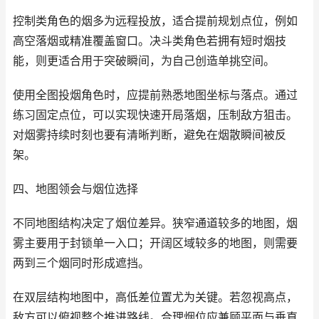
控制类角色的烟多为远程投放，适合提前规划点位，例如
高空落烟或精准覆盖窗口。决斗类角色若拥有短时烟技
能，则更适合用于突破瞬间，为自己创造单挑空间。
使用全图投烟角色时，应提前熟悉地图坐标与落点。通过
练习固定点位，可以实现快速开局落烟，压制敌方狙击。
对烟雾持续时刻也要有清晰判断，避免在烟散瞬间被反
架。
四、地图领会与烟位选择
不同地图结构决定了烟位差异。狭窄通道较多的地图，烟
雾主要用于封锁单一入口；开阔区域较多的地图，则需要
两到三个烟同时形成遮挡。
在双层结构地图中，高低差位置尤为关键。若忽视高点，
敌方可以俯视整个推进路线。合理烟位应兼顾平面与垂直