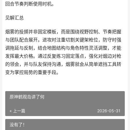
回合节奏判断使用时机。
见解汇总
烟雾的投掷并非固定模板，而是围绕视野控制、节奏把握
与团队配合展开。进攻时注重切割关键架枪位，防守时强
调拖延与反制，结合地图结构与角色特性灵活调整，才能
发挥最大价格。通过反复练习固定落点，强化对烟边对枪
的领会，并与队友保持沟通，烟雾就会从简单遮挡工具转
变为掌控局势的重要手段。
原神鹤观岛讲了何
« 上一篇
2026-05-31
没有了！