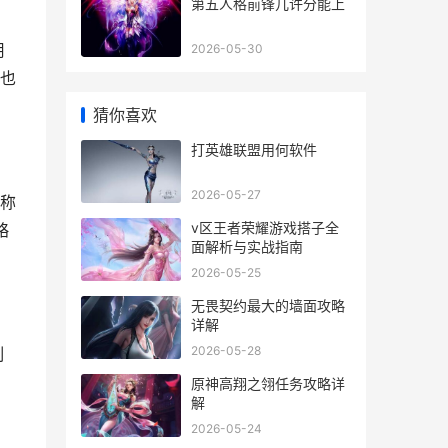
第五人格前锋几许分能上
用
2026-05-30
也
猜你喜欢
打英雄联盟用何软件
2026-05-27
简称
v区王者荣耀游戏搭子全
略
面解析与实战指南
2026-05-25
无畏契约最大的墙面攻略
详解
2026-05-28
制
原神高翔之翎任务攻略详
解
2026-05-24