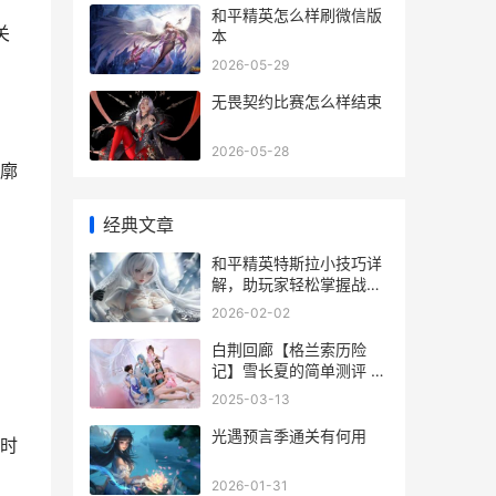
和平精英怎么样刷微信版
关
本
2026-05-29
无畏契约比赛怎么样结束
2026-05-28
廓
经典文章
和平精英特斯拉小技巧详
解，助玩家轻松掌握战场
主动权
2026-02-02
白荆回廊【格兰索历险
记】雪长夏的简单测评 白
荆回廊微博
2025-03-13
光遇预言季通关有何用
时
2026-01-31