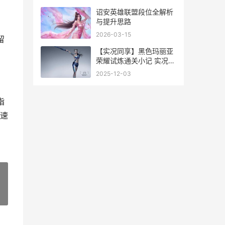
诏安英雄联盟段位全解析
与提升思路
2026-03-15
留
【实况同享】黑色玛丽亚
荣耀试炼通关小记 实况升
黑2022
2025-12-03
指
速
»