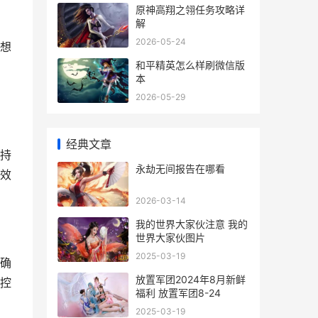
原神高翔之翎任务攻略详
解
2026-05-24
想
和平精英怎么样刷微信版
本
2026-05-29
经典文章
持
永劫无间报告在哪看
效
2026-03-14
我的世界大家伙注意 我的
世界大家伙图片
2025-03-19
确
放置军团2024年8月新鲜
控
福利 放置军团8-24
2025-03-19