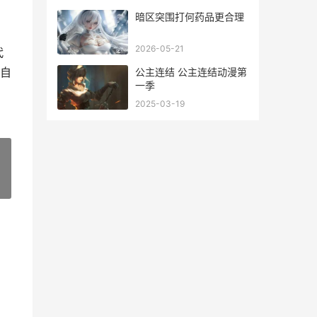
暗区突围打何药品更合理
2026-05-21
代
自
公主连结 公主连结动漫第
一季
2025-03-19
»