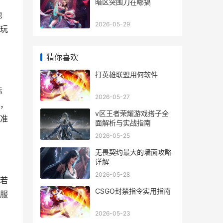
暗区突围刀在哪搞
也
2026-05-29
玩
猜你喜欢
打英雄联盟用何软件
标
2026-05-27
，
v区王者荣耀游戏搭子全
准
面解析与实战指南
2026-05-25
无畏契约最大的墙面攻略
详解
2026-05-28
若
CSGO封禁指令实用指南
服
2026-05-23