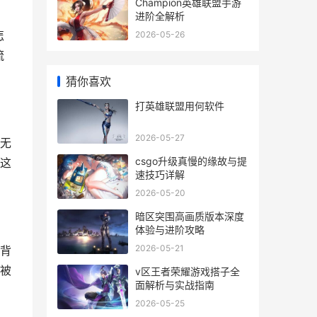
Champion英雄联盟手游
进阶全解析
怎
2026-05-26
流
猜你喜欢
打英雄联盟用何软件
2026-05-27
无
csgo升级真慢的缘故与提
这
速技巧详解
2026-05-20
暗区突围高画质版本深度
体验与进阶攻略
2026-05-21
背
被
v区王者荣耀游戏搭子全
面解析与实战指南
2026-05-25