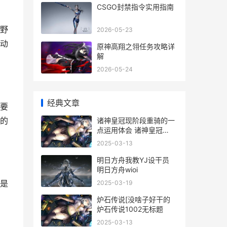
CSGO封禁指令实用指南
野
2026-05-23
动
原神高翔之翎任务攻略详
解
2026-05-24
经典文章
要
的
诸神皇冠现阶段重骑的一
点运用体会 诸神皇冠
unfinished
2025-03-13
明日方舟我教YJ设干员
明日方舟wioi
是
2025-03-19
炉石传说[没啥子好干的
炉石传说1002无标题
2025-03-13