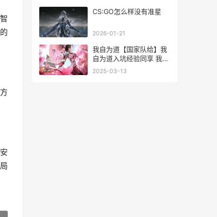
CS:GO怎么样没有准星
智
的
2026-01-21
我自为道【国家队给】我
自为道入坑经验同享 我之
为我 自有我在
2025-03-13
方
安
局