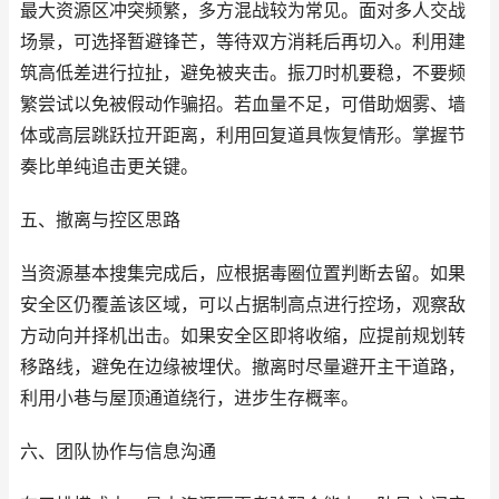
最大资源区冲突频繁，多方混战较为常见。面对多人交战
场景，可选择暂避锋芒，等待双方消耗后再切入。利用建
筑高低差进行拉扯，避免被夹击。振刀时机要稳，不要频
繁尝试以免被假动作骗招。若血量不足，可借助烟雾、墙
体或高层跳跃拉开距离，利用回复道具恢复情形。掌握节
奏比单纯追击更关键。
五、撤离与控区思路
当资源基本搜集完成后，应根据毒圈位置判断去留。如果
安全区仍覆盖该区域，可以占据制高点进行控场，观察敌
方动向并择机出击。如果安全区即将收缩，应提前规划转
移路线，避免在边缘被埋伏。撤离时尽量避开主干道路，
利用小巷与屋顶通道绕行，进步生存概率。
六、团队协作与信息沟通