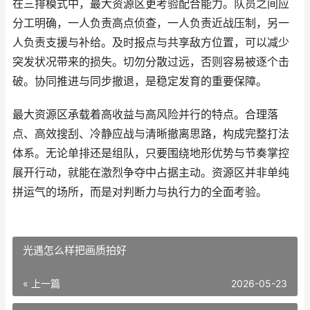
在三排模式中，最大资源区更考验配合能力。队员之间应
分工明确，一人负责高点侦查，一人负责近战压制，另一
人负责支援与补给。及时报点与共享敌方位置，可以减少
突发状况带来的损失。切勿分散过远，否则容易被逐个击
破。协同推进与同步撤退，是稳定发育的重要保障。
最大资源区承载着高收益与高风险并行的特点。合理落
点、高效搜刮、冷静应战与清晰撤离思路，构成完整打法
体系。无论单排还是组队，只要围绕地形优势与节奏掌控
展开行动，就能在激烈争夺中占据主动。资源区并非单纯
拼运气的场所，而是对判断力与执行力的全面考验。
光遇怎么样把画质拍好
« 上一篇
2026-05-23