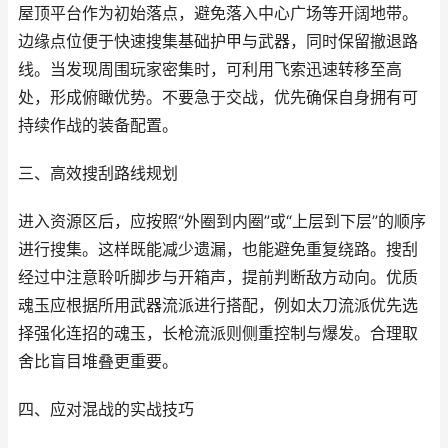
屋顶平台作为初始落点，避免落入中心广场等开阔地带。
边缘点位便于快速搜集基础护甲与武器，同时保留撤退路
线。当发现周围玩家密集时，可利用飞索迅速转移至高
处，形成俯瞰优势。不要急于交战，优先确保自身拥有可
持续作战的装备配置。
三、高效搜刮路线规划
进入资源区后，应按照“外圈到内圈”或“上层到下层”的顺序
进行搜集。这样既能减少遗漏，也能避免重复绕路。搜刮
经过中注意聆听脚步与开箱声，提前判断敌方动向。优质
魂玉应根据所用武器流派进行搭配，例如太刀流派优先选
择强化连招的魂玉，长枪流派则侧重控制与爆发。合理取
舍比盲目堆叠更重要。
四、应对混战的实战技巧