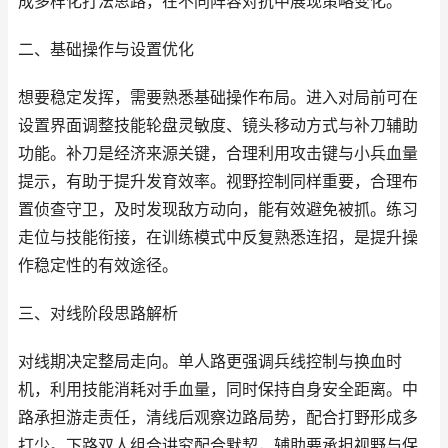
成多样化打法思路，在不同阵容对抗中展现策略变化。
二、基础操作与设置优化
想要稳定发挥，需要熟悉基础操作布局。进入对局前可在
设置界面调整技能轮盘灵敏度、镜头移动方式与补刀辅助
功能。补刀是经济来源关键，合理利用攻击键与小兵血量
提示，有助于提升发育效率。视野控制同样重要，合理布
置侦查守卫，及时发现敌方动向，能有效避免被抓。练习
走位与技能衔接，在训练模式中反复熟悉连招，是提升操
作稳定性的有效途径。
三、对线阶段思路解析
对线期决定整局走向。单人路更强调兵线控制与换血时
机，利用技能消耗对手血量，同时保持自身安全距离。中
路承担游走责任，清线后观察边路局势，配合打野形成多
打少。下路双人组合讲究配合默契，辅助要承担视野与保