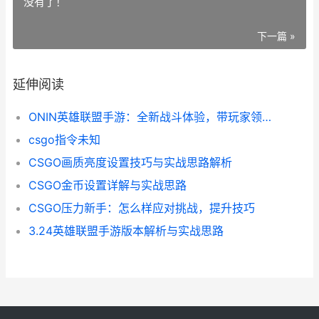
没有了！
下一篇 »
延伸阅读
ONIN英雄联盟手游：全新战斗体验，带玩家领略激烈对决
csgo指令未知
CSGO画质亮度设置技巧与实战思路解析
CSGO金币设置详解与实战思路
CSGO压力新手：怎么样应对挑战，提升技巧
3.24英雄联盟手游版本解析与实战思路