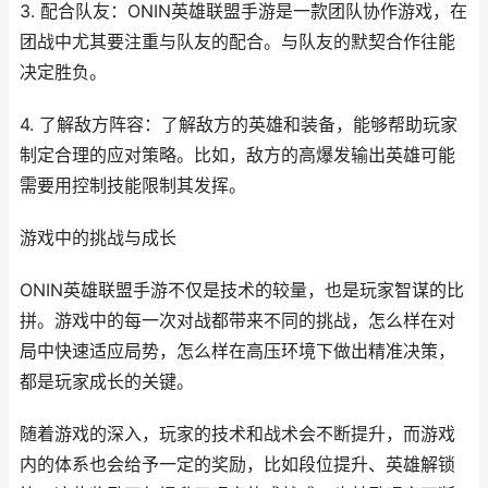
3. 配合队友：ONIN英雄联盟手游是一款团队协作游戏，在
团战中尤其要注重与队友的配合。与队友的默契合作往能
决定胜负。
4. 了解敌方阵容：了解敌方的英雄和装备，能够帮助玩家
制定合理的应对策略。比如，敌方的高爆发输出英雄可能
需要用控制技能限制其发挥。
游戏中的挑战与成长
ONIN英雄联盟手游不仅是技术的较量，也是玩家智谋的比
拼。游戏中的每一次对战都带来不同的挑战，怎么样在对
局中快速适应局势，怎么样在高压环境下做出精准决策，
都是玩家成长的关键。
随着游戏的深入，玩家的技术和战术会不断提升，而游戏
内的体系也会给予一定的奖励，比如段位提升、英雄解锁