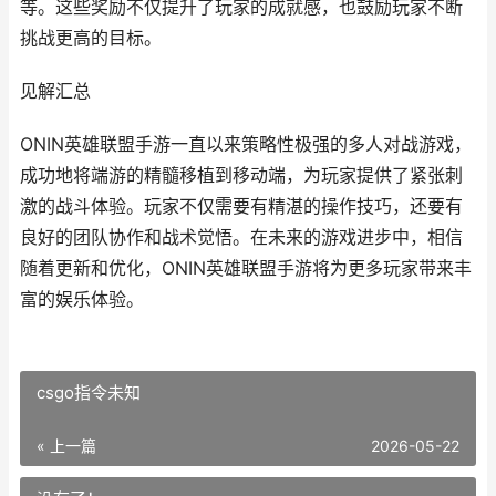
等。这些奖励不仅提升了玩家的成就感，也鼓励玩家不断
挑战更高的目标。
见解汇总
ONIN英雄联盟手游一直以来策略性极强的多人对战游戏，
成功地将端游的精髓移植到移动端，为玩家提供了紧张刺
激的战斗体验。玩家不仅需要有精湛的操作技巧，还要有
良好的团队协作和战术觉悟。在未来的游戏进步中，相信
随着更新和优化，ONIN英雄联盟手游将为更多玩家带来丰
富的娱乐体验。
csgo指令未知
« 上一篇
2026-05-22