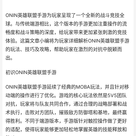
ONIN英雄联盟手游为玩家呈现了一个全新的战斗竞技全
球。与传统端游相比，这个版本的手游更加注重操作的流
畅度和战斗策略的深度，给玩家带来更加紧张刺激的竞技
体验。这篇文章小编将为玩家详细解析ONIN英雄联盟手游
的玩法、技巧及攻略，帮助玩家在激烈的对抗中脱颖而
出。
初识ONIN英雄联盟手游
ONIN英雄联盟手游延续了经典的MOBA玩法，并且针对移
动端的操作进行了优化。游戏的核心玩法依然是5V5团队
对抗，玩家将与队友共同合作，通过合理的战略部署和战
术执行，击败对方团队，摧毁敌方防御塔和基地，最终赢
得胜利。不同于端游版本，手游版针对触控操作做了更好
的适配，使得玩家能够更加轻松地掌握英雄的技能释放和