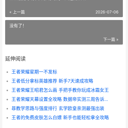
« 上一篇
2026-07-06
没有了！
下一篇 »
延伸阅读
王者荣耀星期一不发标
王者低分拿标英雄推荐 新手7天速成攻略
王者荣耀王昭君怎么画 手把手教你玩成冰霜女王
王者荣耀天幕设置全攻略 数据帝实测三周告诉你怎么调最好
暃教学思路与强度排行 玄学欧皇亲测最强出装
王者的免费皮肤怎么白嫖 新手也能轻松拿全攻略