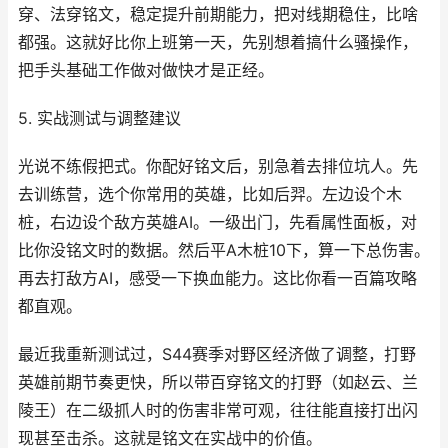
穿、法穿铭文，稳定提升前期能力，把对线期稳住，比啥
都强。这就好比你上班第一天，先别想着搞什么骚操作，
把手头基础工作做对做快才是正经。
5. 实战测试与调整建议
光说不练假把式。你配好铭文后，别急着去排位坑人。先
去训练营，选个你常用的英雄，比如后羿。左边设个木
桩，右边设个敌方英雄AI。一级出门，先看属性面板，对
比你没铭文时的数据。然后平A木桩10下，算一下总伤害。
再去打敌方AI，感受一下换血能力。这比你看一百篇攻略
都直观。
最近我重新测试过，S44赛季对野区经济做了调整，打野
英雄前期节奏更快，所以带百穿铭文的打野（如赵云、兰
陵王）在二级抓人时的伤害非常可观，往往能直接打出闪
现甚至击杀。这就是铭文在实战中的价值。