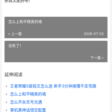
把铭文配好吧！
怎么上和平精英的墙
« 上一篇
2026-07-02
没有了！
下一篇 »
延伸阅读
王者荣耀5级铭文怎么选 新手3分钟搞懂不走弯路
怎么上和平精英的墙
怎么开永无号光遇
掌机黑神话悟空配置