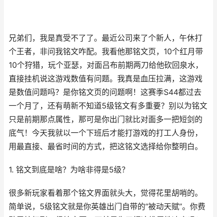
兄弟们，我是真受不了了。最近公司来了个新人，午休打
个王者，非问我铭文咋配。我看他那铭文页，10个红月带
10个狩猎，玩个亚瑟，对面吕布前期两刀给他砍回泉水，
直接挂机说这游戏数值有问题。我真是血压拉满，这游戏
是数值问题吗？是你铭文页的问题啊！这赛季S44都过去
一个月了，还有萌新不知道5级铭文有多重要？别以为铭文
只是前期那点属性，那可是你出门就比对面多一把短剑的
底气！今天我就以一个下班后才能打游戏的打工人身份，
用最直接、最省时间的方式，把这铭文选择给你整明白。
1. 铭文到底是啥？为啥非得是5级？
很多新玩家看着那个铭文界面就头大，觉得花里胡哨的。
简单说，5级铭文就是你英雄出门自带的“被动天赋”。你费