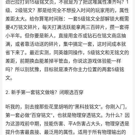
劲巴拉打到15级铭文页，不就是为了把这堆属性凑齐吗？1
级、2级铭文？那是给完全不想投入时间的玩家用的，属性
差距太大。给你算笔时间账：一套5级铭文全部解锁大概需
要4万铭文碎片，每天打满活跃能拿两三百碎片，攒一套得
小半年。但你要是新人，直接用金币或钻石在铭文商店抽
满，或者靠活动送的碎片，集中搞定一套，这时间成本就
省下来了。最近实测，同英雄同操作，5级铭文和无铭文的
差距，前期换血能差掉半管血，你说这游戏体验能一样
吗？所以别犹豫，目标就是凑齐你主力位置的两套5级铭
文。
2. 新手第一套铭文做啥？闭眼选百穿
听我的，别去搜那些花里胡哨的“黑科技铭文”。你刚入门，
第一套必做“百穿铭文”，也就是物理穿透铭文。为什么？因
为这游戏前中期，技能伤害、平A伤害占大头，物理穿透是
提升伤害最直接、最泛用的属性。适用于所有物理输出的