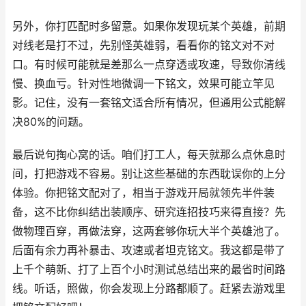
另外，你打匹配时多留意。如果你发现玩某个英雄，前期
对线老是打不过，先别怪英雄弱，看看你的铭文对不对
口。有时候可能就是差那么一点穿透或攻速，导致你清线
慢、换血亏。针对性地微调一下铭文，效果可能立竿见
影。记住，没有一套铭文适合所有情况，但通用公式能解
决80%的问题。
最后说句掏心窝的话。咱们打工人，每天就那么点休息时
间，打把游戏不容易。别让这些基础的东西耽误你的上分
体验。你把铭文配对了，相当于游戏开局就领先半件装
备，这不比你纠结出装顺序、研究连招技巧来得直接？先
做物理百穿，再做法穿，这两套够你玩大半个英雄池了。
后面有余力再补暴击、攻速或者坦克铭文。我这都是带了
上千个萌新、打了上百个小时测试总结出来的最省时间路
线。听话，照做，你会发现上分路都顺了。赶紧去游戏里