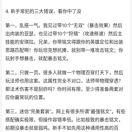
4. 新手常犯的三大错误，看你中了没
第一，乱搭一气。我见过带10个“无双”（暴击效果）然后
出肉装的亚瑟，也见过带10个“狩猎”（攻速移速）然后主
技能的安琪拉。兄弟，你带铭文得跟你的英雄定位和出装
思路匹配啊！你玩坦克想抗揍，就别带一堆攻击铭文；你
玩射手想暴击，就配暴击铭文。
第二，只做一页。很多人就做一个物理百穿打天下，然后
玩法师也用这套。这属性完全不对口，法师带物理穿透？
那法术伤害不是刮痧吗？你时间有限，至少得准备两套对
应你最常玩的位置。
第三，迷信“完美套装”。网上有很多所谓“最强铭文”，有些
搭配确实极限，但操作容错率低。比如极致的暴击铭文，
前期没暴击就是弱鸡。新手不如先用这种通用性高的百