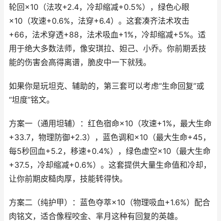
轮回×10（法攻+2.4，冷却缩减+0.5%），绿色心眼
×10（攻速+0.6%，法穿+6.4）。这套凑齐法术攻击
+66，法术穿透+88，法术吸血+1%，冷却缩减+5%。适
用于绝大多数法师，像安琪拉、妲己、小乔。你前期丢技
能的伤害会高得离谱，脆皮中一下就残。
如果你是玩坦克、辅助的，第三套可以考虑“生命回复”或
“坦度”铭文。
方案一（通用坦辅）：红色宿命×10（攻速+1%，最大生命
+33.7，物理防御+2.3），蓝色调和×10（最大生命+45，
每5秒回血+5.2，移速+0.4%），绿色虚空×10（最大生命
+37.5，冷却缩减+0.6%）。这套提供大量生命值和冷却，
让你前期皮糙肉厚，技能转得快。
方案二（纯护甲）：蓝色夺萃×10（物理吸血+1.6%）配合
肉铭文，适合像程咬金、芈月这种有回复的英雄。