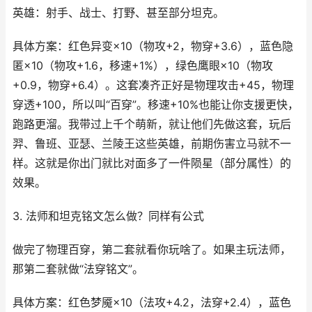
英雄：射手、战士、打野、甚至部分坦克。
具体方案：红色异变×10（物攻+2，物穿+3.6），蓝色隐
匿×10（物攻+1.6，移速+1%），绿色鹰眼×10（物攻
+0.9，物穿+6.4）。这套凑齐正好是物理攻击+45，物理
穿透+100，所以叫“百穿”。移速+10%也能让你支援更快，
跑路更溜。我带过上千个萌新，就让他们先做这套，玩后
羿、鲁班、亚瑟、兰陵王这些英雄，前期伤害立马就不一
样。这就是你出门就比对面多了一件陨星（部分属性）的
效果。
3. 法师和坦克铭文怎么做？同样有公式
做完了物理百穿，第二套就看你玩啥了。如果主玩法师，
那第二套就做“法穿铭文”。
具体方案：红色梦魇×10（法攻+4.2，法穿+2.4），蓝色