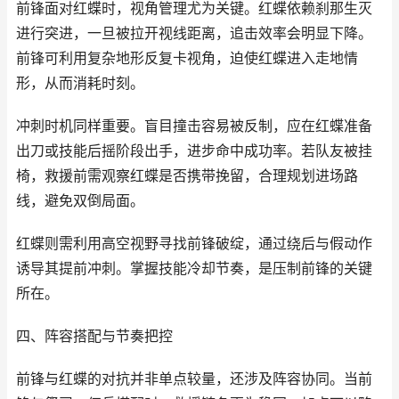
前锋面对红蝶时，视角管理尤为关键。红蝶依赖刹那生灭
进行突进，一旦被拉开视线距离，追击效率会明显下降。
前锋可利用复杂地形反复卡视角，迫使红蝶进入走地情
形，从而消耗时刻。
冲刺时机同样重要。盲目撞击容易被反制，应在红蝶准备
出刀或技能后摇阶段出手，进步命中成功率。若队友被挂
椅，救援前需观察红蝶是否携带挽留，合理规划进场路
线，避免双倒局面。
红蝶则需利用高空视野寻找前锋破绽，通过绕后与假动作
诱导其提前冲刺。掌握技能冷却节奏，是压制前锋的关键
所在。
四、阵容搭配与节奏把控
前锋与红蝶的对抗并非单点较量，还涉及阵容协同。当前