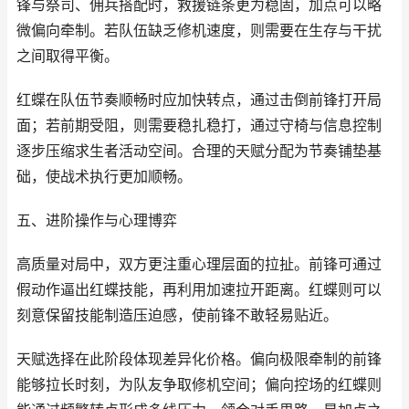
锋与祭司、佣兵搭配时，救援链条更为稳固，加点可以略
微偏向牵制。若队伍缺乏修机速度，则需要在生存与干扰
之间取得平衡。
红蝶在队伍节奏顺畅时应加快转点，通过击倒前锋打开局
面；若前期受阻，则需要稳扎稳打，通过守椅与信息控制
逐步压缩求生者活动空间。合理的天赋分配为节奏铺垫基
础，使战术执行更加顺畅。
五、进阶操作与心理博弈
高质量对局中，双方更注重心理层面的拉扯。前锋可通过
假动作逼出红蝶技能，再利用加速拉开距离。红蝶则可以
刻意保留技能制造压迫感，使前锋不敢轻易贴近。
天赋选择在此阶段体现差异化价格。偏向极限牵制的前锋
能够拉长时刻，为队友争取修机空间；偏向控场的红蝶则