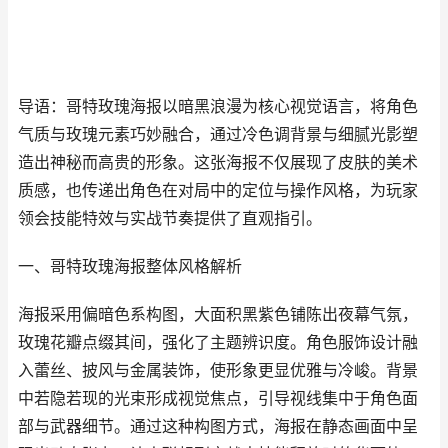
导语：哥特玫瑰海报以暗黑浪漫为核心视觉语言，将角色
气质与玫瑰元素巧妙融合，通过冷色调背景与细腻光影塑
造出神秘而高贵的形象。这张海报不仅展现了皮肤的美术
质感，也传递出角色在对局中的定位与操作风格，为玩家
领会技能特效与实战节奏提供了直观指引。
一、哥特玫瑰海报整体风格解析
海报采用偏暗色系构图，大面积黑紫色铺陈出夜幕气氛，
玫瑰花瓣点缀其间，强化了主题辨识度。角色服饰设计融
入蕾丝、披风与金属装饰，使形象更显优雅与冷峻。背景
中若隐若现的光束形成视觉焦点，引导视线集中于角色面
部与武器细节。通过这种构图方式，海报在静态画面中呈