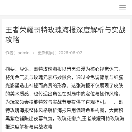
王者荣耀哥特玫瑰海报深度解析与实战
攻略
作者：
admin
•
更新时间：2026-06-02
摘要：导语：哥特玫瑰海报以暗黑浪漫为核心视觉语言，
将角色气质与玫瑰元素巧妙融合，通过冷色调背景与细腻
光影塑造出神秘而高贵的形象。这张海报不仅展现了皮肤
的美术质感，也传递出角色在对局中的定位与操作风格，
为玩家领会技能特效与实战节奏提供了直观指引。一、哥
特玫瑰海报整体风格解析海报采用偏暗色系构图，大面积
黑紫色铺陈出夜幕气氛，玫瑰花瓣点,王者荣耀哥特玫瑰海
报深度解析与实战攻略