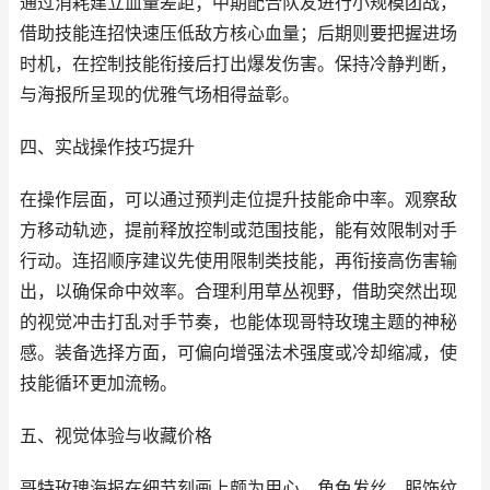
通过消耗建立血量差距；中期配合队友进行小规模团战，
借助技能连招快速压低敌方核心血量；后期则要把握进场
时机，在控制技能衔接后打出爆发伤害。保持冷静判断，
与海报所呈现的优雅气场相得益彰。
四、实战操作技巧提升
在操作层面，可以通过预判走位提升技能命中率。观察敌
方移动轨迹，提前释放控制或范围技能，能有效限制对手
行动。连招顺序建议先使用限制类技能，再衔接高伤害输
出，以确保命中效率。合理利用草丛视野，借助突然出现
的视觉冲击打乱对手节奏，也能体现哥特玫瑰主题的神秘
感。装备选择方面，可偏向增强法术强度或冷却缩减，使
技能循环更加流畅。
五、视觉体验与收藏价格
哥特玫瑰海报在细节刻画上颇为用心，角色发丝、服饰纹