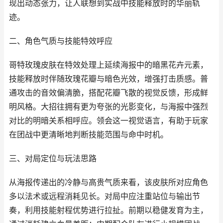
现出动态张力，让人联想到实战中技能释放时的华丽轨
迹。
二、角色气质与技能特效呼应
哥特玫瑰皮肤在特效处理上延续海报中的暗黑花卉元素，
技能释放时伴随玫瑰花瓣与暗色光效，增强打击质感。普
通攻击的音效偏清脆，搭配花瓣飞散的视觉反馈，形成鲜
明风格。大招往拥有更为夸张的光影变化，与海报中强烈
对比的明暗关系相呼应。领会这一视觉语言，有助于玩家
在团战中更清晰地判断技能范围与命中时机。
三、对局定位与玩法思路
从海报传递出的冷静与高贵气质来看，该皮肤所对应角色
多以法术或远程消耗见长。对局中应注重站位与输出节
奏，利用技能射程优势进行拉扯。前期以稳健发育为主，