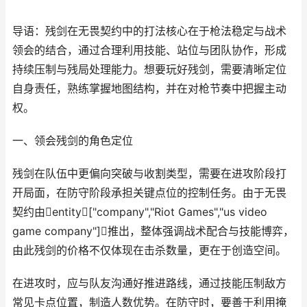
导语：残剑在无畏契约中的打法核心在于枪法稳定与战术
领会的结合，通过合理利用技能、站位与团队协作，形成
持续压制与残局处理能力。想要玩好残剑，需要清晰定位
自身责任，熟练掌握地图结构，并在对枪节奏中把握主动
权。
一、领会残剑的角色定位
残剑在队伍中更偏向突破与收割类型，需要在进攻阶段打
开局面，在防守阶段承担关键点位的控制任务。由于无畏
契约由entity["company","Riot Games","us video
game company"]推出，整体强调战术配合与技能博弈，
由此残剑的价格不仅体现在击杀数量，更在于创造空间。
在进攻时，应与队友沟通好推进路线，通过技能压制敌方
常见卡点位置，制造人数优势。在防守时，要善于利用掩