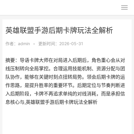
英雄联盟手游后期卡牌玩法全解析
作者：
admin
•
更新时间：2026-05-31
摘要：导语卡牌大师在对局进入后期后，角色重心会从对
线压制转向全局掌控。合理运用技能机制、资源分配与团
队协作，能够在关键时刻点扭转局势。领会后期卡牌的运
作思路，是提升胜率的重要环节。后期定位与节奏判断进
入后期阶段，卡牌不再追求单纯的对线消耗，而是承担信
息核心与,英雄联盟手游后期卡牌玩法全解析