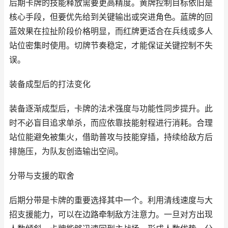
后期卡牌的技能释放需要更高精度。黄牌控制目标依旧是
核心手段，但要优先给到关键输出或突进角色。蓝牌的回
蓝效果在拉扯阶段价格明显，而红牌更适合在兵线或多人
站位密集时使用。切牌节奏稳定，才能保证关键控制不失
误。
装备成型后的打法变化
装备逐渐成型后，卡牌的法术强度与功能性同步提升。此
时不必盲目追求单杀，而应依靠技能射程进行消耗。合理
站位能避免被集火，借助普攻与技能穿插，持续给敌方后
排施压，为队友创造输出空间。
分带与支援的取舍
后期分带是卡牌的重要选择其中一个。利用清线速度与大
招支援能力，可以在边路牵制敌方注意力。一旦对方出现