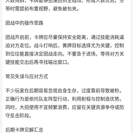
人数倾斜，卡牌能够迅速回到主战场，形成人数优势。分
带时需提前布置视野，避免被包夹。
团战中的操作思路
团战开启前，卡牌应尽量保持安全距离，通过技能消耗逼
迫对方走位。战斗打响后，黄牌目标选择尤为关键，控制
到位往能直接决定团战走向。不要急于进场，等待对方关
键技能交出后再寻找输出窗口。
常见失误与应对方式
不少玩家在后期容易忽视自身生存，过度靠前导致被秒。
正确行为是依托队友阵型行动，利用射程与控制造优势。
同时，大招使用不宜频繁浪费，应留在关键资源争夺或防
守反击阶段。
后期卡牌见解汇总