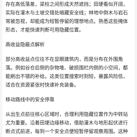
存在高低落差，梁柱之间形成天然遮挡；田埂看似开阔，
实际在灌木与土坡交错处暗藏安全线；林地中倒木与岩石
常被忽视，却能成为短暂停留的理想地点。熟悉这些掩体
形态，才能快速判断可用隐藏位置。
高收益隐蔽点解析
部分高收益点位往不在显眼建筑内，而是分布在外围角
落。例如谷仓后侧的杂物堆、破损围栏内侧的小空间，都
能刷出不错的补给。这类位置搜索时刻短，暴露风险低，
适合在资源紧张时快速补充装备。
移动路线中的安全停靠
从出生点前往核心区域时，合理利用隐藏位置作为中转站
尤为重要。沿着田埂边缘移动，借助灌木与地形起伏进行
断点式前进，每到一个安全点便短暂停留观察周围。这种