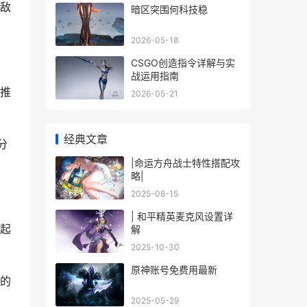
敌
暗区突围何科技稳
2026-05-18
CSGO创造指令详解与实
战运用指南
推
2026-05-21
经典文章
分
|命运方舟战士特性搭配攻
略|
2025-08-15
| 和平精英麦克风设置详
起
解
2025-10-30
原神账号免费用最新
的
2025-05-29