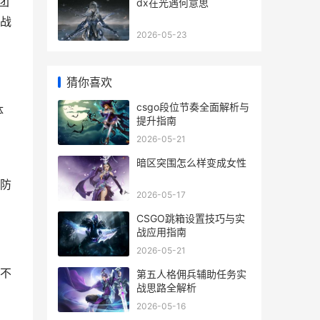
于团
dx在光遇何意思
战
2026-05-23
猜你喜欢
csgo段位节奏全面解析与
体
提升指南
2026-05-21
暗区突围怎么样变成女性
防
2026-05-17
CSGO跳箱设置技巧与实
战应用指南
2026-05-21
不
第五人格佣兵辅助任务实
战思路全解析
2026-05-16