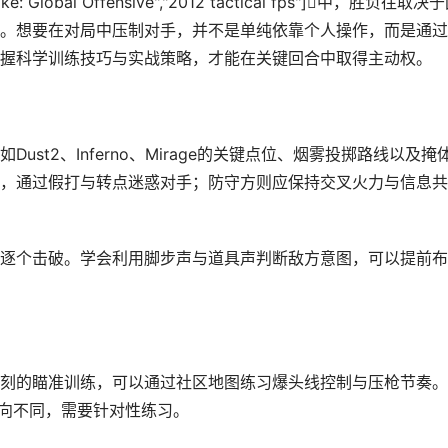
ike: Global Offensive","2012 tactical fps"]中，胜负往取决
。想要在对局中压制对手，并不是单纯依靠个人操作，而是通过
握科学训练技巧与实战策略，才能在关键回合中取得主动权。
st2、Inferno、Mirage的关键点位、烟雾投掷路线以及掩
，通过假打与转点迷惑对手；防守方则应保持交叉火力与信息共
逐个击破。学会利用脚步声与道具声判断敌方意图，可以提前布
刻的瞄准训练，可以通过社区地图练习爆头线控制与压枪节奏。
走向不同，需要针对性练习。