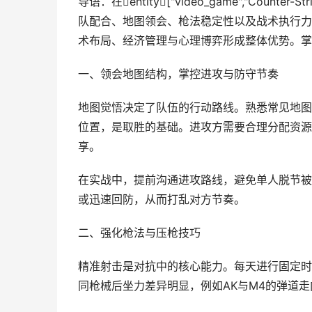
导语：在entity["video_game","Counter-Str
队配合、地图领会、枪法稳定性以及战术执行力
术布局、经济管理与心理博弈形成整体优势。掌
一、领会地图结构，掌控进攻与防守节奏
地图觉悟决定了队伍的行动路线。熟悉常见地图如Du
位置，是取胜的基础。进攻方需要合理分配资源
享。
在实战中，提前沟通进攻路线，避免单人脱节被
或迅速回防，从而打乱对方节奏。
二、强化枪法与压枪技巧
精准射击是对抗中的核心能力。每天进行固定时
同枪械后坐力差异明显，例如AK与M4的弹道