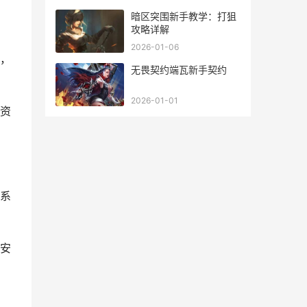
暗区突围新手教学：打狙
攻略详解
2026-01-06
，
无畏契约端瓦新手契约
2026-01-01
资
系
安