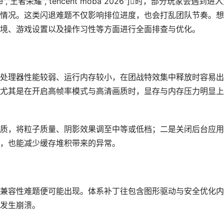
e","王者荣耀","tencent moba 2026"]时，部分玩家会遇到进
情况。这类闪退难题不仅影响排位进度，也会打乱团队节奏。想
境、游戏设置以及操作习性等方面进行全面排查与优化。
处理器性能较弱、运行内存较小，在团战特效集中释放时容易出
尤其是在开启高帧率模式与高清画质时，显存与内存压力明显上
质，将粒子质量、阴影效果调至中等或低档；二是关闭后台应用
，也能减少缓存堆积带来的异常。
兼容性难题便可能出现。体系补丁往包含图形驱动与安全优化内
发生崩溃。