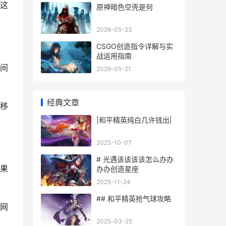
这
原神暗色空壳是何
2026-05-23
CSGO创造指令详解与实
战运用指南
间
2026-05-21
经典文章
转移
|和平精英纯白几许钱出|
2025-10-07
# 光遇该该该该怎么办办
果
办办创造星座
2025-11-24
## 和平精英抢气球攻略
的网
2025-03-25