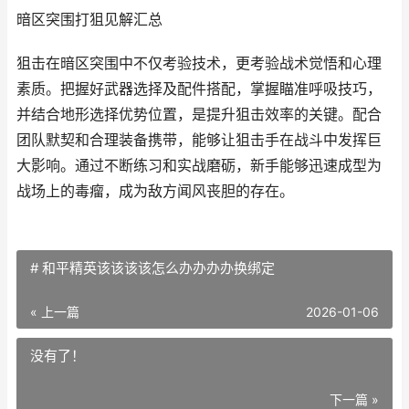
暗区突围打狙见解汇总
狙击在暗区突围中不仅考验技术，更考验战术觉悟和心理
素质。把握好武器选择及配件搭配，掌握瞄准呼吸技巧，
并结合地形选择优势位置，是提升狙击效率的关键。配合
团队默契和合理装备携带，能够让狙击手在战斗中发挥巨
大影响。通过不断练习和实战磨砺，新手能够迅速成型为
战场上的毒瘤，成为敌方闻风丧胆的存在。
# 和平精英该该该该怎么办办办办换绑定
« 上一篇
2026-01-06
没有了！
下一篇 »