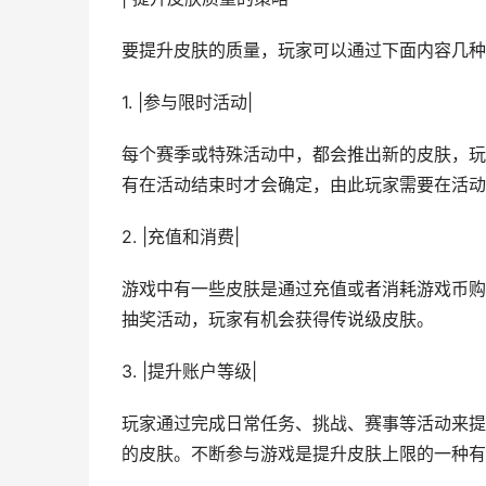
要提升皮肤的质量，玩家可以通过下面内容几种
1. |参与限时活动|
每个赛季或特殊活动中，都会推出新的皮肤，玩
有在活动结束时才会确定，由此玩家需要在活动
2. |充值和消费|
游戏中有一些皮肤是通过充值或者消耗游戏币购
抽奖活动，玩家有机会获得传说级皮肤。
3. |提升账户等级|
玩家通过完成日常任务、挑战、赛事等活动来提
的皮肤。不断参与游戏是提升皮肤上限的一种有