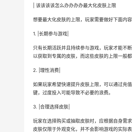
| 该该该该怎么办办办办最大化皮肤上限
想要最大化皮肤的上限，玩家需要做好下面内容
1. |长期参与游戏|
只有长期活跃并且持续参与游戏，玩家才能不断
以获取到专属的皮肤，而这些皮肤的上限一般都
2. |理性消费|
如果玩家希望快速提升皮肤上限，可以通过充值
键，过度投入可能导致不必要的浪费。
3. |合理选择皮肤|
玩家在选择购买或抽取皮肤时，应根据自身需求
皮肤仅限于外观变化，并不会影响游戏的实际表