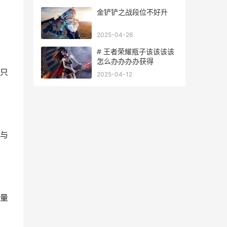
金铲铲之战段位不好升
2025-04-26
# 王者荣耀瓶子该该该该
怎么办办办办获得
只
2025-04-12
与
量