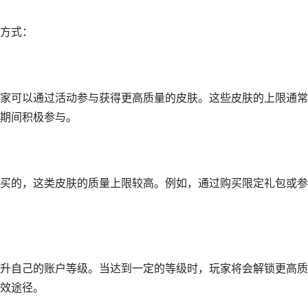
方式：
家可以通过活动参与获得更高质量的皮肤。这些皮肤的上限通常
期间积极参与。
买的，这类皮肤的质量上限较高。例如，通过购买限定礼包或参
升自己的账户等级。当达到一定的等级时，玩家将会解锁更高质
效途径。