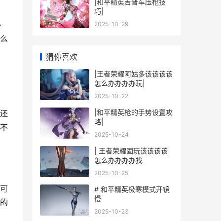
|和平精英吉普车压枪技
巧|
多
2025-10-29
么
猜你喜欢
|王者荣耀阿姑多该该该该
怎么办办办办玩|
2025-10-22
|和平精英枪的手势设置攻
还
略|
不
2025-10-24
| 王者荣耀固玩该该该该
怎么办办办办找
2025-10-25
可
# 和平精英极寒模式开镜
慢
的
2025-10-23