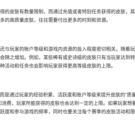
得的皮肤有数量限制，而通过充值或者特别任务获得的皮肤，其
多的高质量皮肤，往往需要付出更多的时刻和资源。
还与玩家的账户等级和游戏内资源的投入程度密切相关。随着玩
会随之增加。例如，某些稀有或史诗级的皮肤只有当玩家达到特
种活动和任务也会影响玩家获得更高等级皮肤的上限。
，而是通过玩家的经验积累、活跃度和账户等级来提升皮肤的“质
和消费，玩家所能获得的皮肤也会达到一定的上限。如果玩家想
跃度和参与游戏的频率，同时也要关注每个赛季的皮肤活动和限