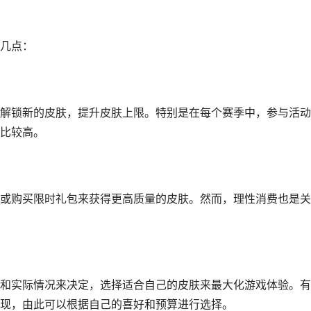
几点：
解锁新的皮肤，提升皮肤上限。特别是在每个赛季中，参与活动
比较高。
或购买限时礼包来获得更高质量的皮肤。然而，理性消费也是关
和实际情况来决定，选择适合自己的皮肤来最大化游戏体验。有
现，由此可以根据自己的喜好和预算进行选择。