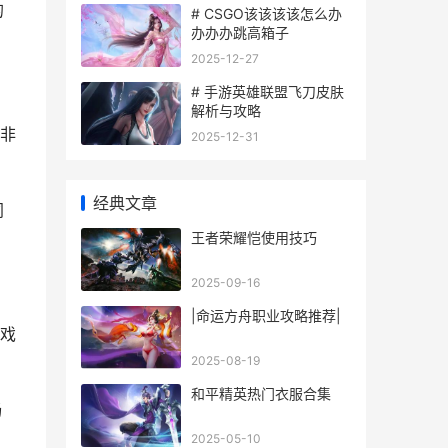
的
# CSGO该该该该怎么办
办办办跳高箱子
2025-12-27
# 手游英雄联盟飞刀皮肤
解析与攻略
非
2025-12-31
经典文章
同
王者荣耀恺使用技巧
2025-09-16
|命运方舟职业攻略推荐|
戏
2025-08-19
和平精英热门衣服合集
畅
2025-05-10