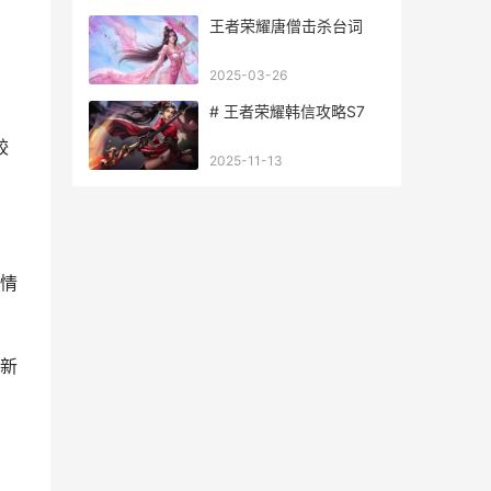
王者荣耀唐僧击杀台词
2025-03-26
# 王者荣耀韩信攻略S7
较
2025-11-13
情
新