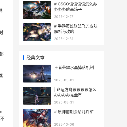
# CSGO该该该该怎么办
办办办跳高箱子
供
2025-12-27
# 手游英雄联盟飞刀皮肤
解析与攻略
时
2025-12-31
邮
经典文章
王者荣耀水晶掉落机制
客
2025-05-01
| 命运方舟该该该该怎么
办办办办充金币
2025-08-31
。
# 原神前期会给几许矿
不
2025-10-06