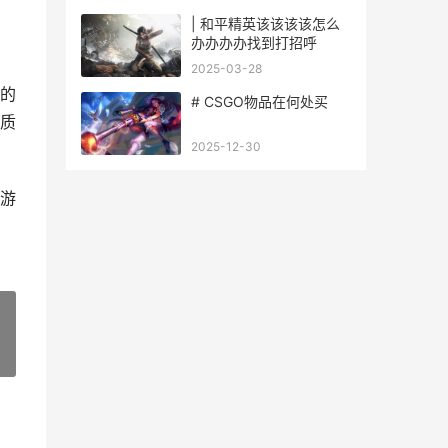
| 和平精英该该该该怎么
办办办办找到打招呼
2025-03-28
的
# CSGO物品在何处买
质
2025-12-30
游
»