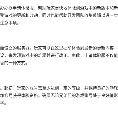
办办办申请体验服，帮助玩家更快地体验到游戏中的新版本和新
受游戏的更新和改动，同时也能帮助开发团队收集反馈以进一步
注意事项。
而设立的服务器。玩家可以在这里提前体验到最新的更新内容，
议，来发现游戏中的难题并进行改正。由此，申请体验服不仅能
善的一种方式。
。起初，玩家的账号需至少达到一定的等级，并保持良好的游戏
加容易获得体验资格。确保无论兄弟们的游戏账号处于良好情形
率。