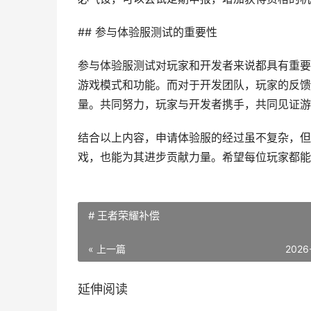
## 参与体验服测试的重要性
参与体验服测试对玩家和开发者来说都具有重要
游戏模式和功能。而对于开发团队，玩家的反馈
量。共同努力，玩家与开发者携手，共同见证游
结合以上内容，申请体验服的经过虽不复杂，但
戏，也能为其进步贡献力量。希望每位玩家都能
# 王者荣耀补偿
« 上一篇
2026
延伸阅读