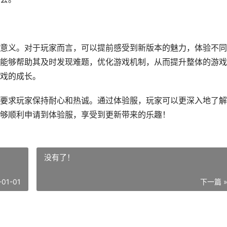
意义。对于玩家而言，可以提前感受到新版本的魅力，体验不同
能够帮助其及时发现难题，优化游戏机制，从而提升整体的游戏
戏的成长。
要求玩家保持耐心和热诚。通过体验服，玩家可以更深入地了解
够顺利申请到体验服，享受到更新带来的乐趣！
没有了！
-01-01
下一篇 