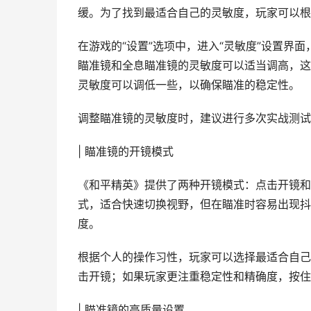
缓。为了找到最适合自己的灵敏度，玩家可以根
在游戏的“设置”选项中，进入“灵敏度”设置界
瞄准镜和全息瞄准镜的灵敏度可以适当调高，这
灵敏度可以调低一些，以确保瞄准的稳定性。
调整瞄准镜的灵敏度时，建议进行多次实战测试
| 瞄准镜的开镜模式
《和平精英》提供了两种开镜模式：点击开镜和
式，适合快速切换视野，但在瞄准时容易出现抖
度。
根据个人的操作习性，玩家可以选择最适合自己
击开镜；如果玩家更注重稳定性和精确度，按住
| 瞄准镜的高质量设置