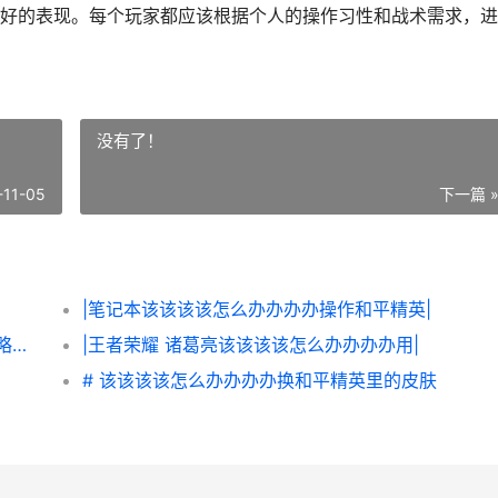
好的表现。每个玩家都应该根据个人的操作习性和战术需求，进
没有了！
-11-05
下一篇 
|笔记本该该该该怎么办办办办操作和平精英|
|元神该该该该怎么办办办办攒原石最快：攻略与技巧|
|王者荣耀 诸葛亮该该该该怎么办办办办用|
# 该该该该怎么办办办办换和平精英里的皮肤