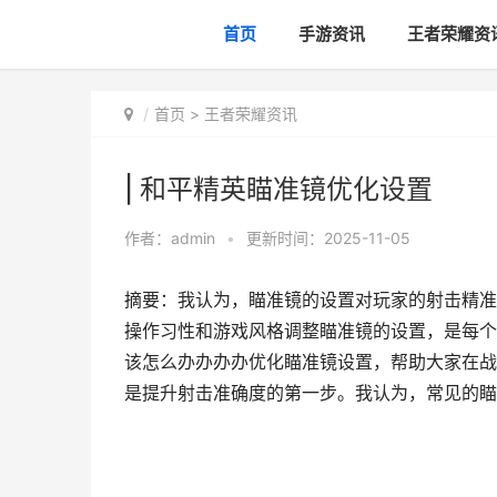
首页
手游资讯
王者荣耀资
首页
>
王者荣耀资讯
| 和平精英瞄准镜优化设置
作者：
admin
•
更新时间：2025-11-05
摘要：我认为，瞄准镜的设置对玩家的射击精准
操作习性和游戏风格调整瞄准镜的设置，是每个
该怎么办办办办优化瞄准镜设置，帮助大家在战
是提升射击准确度的第一步。我认为，常见的瞄准