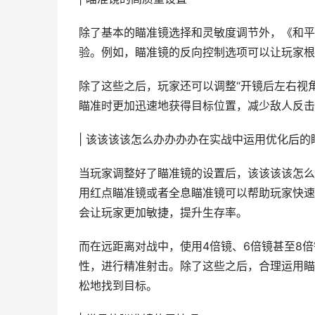
除了基本的瞄准镜选择和灵敏度调节外，《和平
验。例如，瞄准镜的反向控制选项可以让玩家根
除了这些之后，玩家还可以调整“开镜后左右视
瞄准时更加迅速地获得目标位置，减少敌人反击
| 该该该该怎么办办办办在实战中运用优化后的
当玩家调整好了瞄准镜的设置后，该该该该怎么
用红点瞄准镜或者全息瞄准镜可以帮助玩家快速
会让玩家更加敏捷，提升生存率。
而在远距离对战中，使用4倍镜、6倍镜甚至8
性，进行精准射击。除了这些之后，合理运用瞄
松地找到目标。