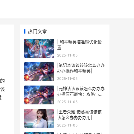
热门文章
| 和平精英瞄准镜优化设
置
2025-11-05
|笔记本该该该该怎么办办
办办操作和平精英|
2025-11-05
的
|元神该该该该怎么办办办
该
办攒原石最快：攻略与技
镜
巧|
2025-11-05
|王者荣耀 诸葛亮该该该
该怎么办办办办用|
2025-11-05