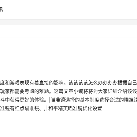
讯
度和游戏表现有着直接的影响。该该该该怎么办办办办根据自己
玩家都需要考虑的难题。这篇文章小编将将为大家详细介绍该该
斗中获得更好的体验。|瞄准镜选择的基本制度选择合适的瞄准
镜有红点瞄准镜、,| 和平精英瞄准镜优化设置