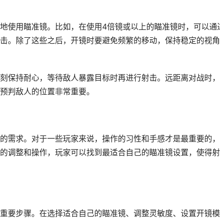
地使用瞄准镜。比如，在使用4倍镜或以上的瞄准镜时，可以通
击。除了这些之后，开镜时要避免频繁的移动，保持稳定的视角
刻保持耐心，等待敌人暴露目标时再进行射击。远距离对战时，
预判敌人的位置非常重要。
的需求。对于一些玩家来说，操作的习性和手感才是最重要的，
的调整和操作，玩家可以找到最适合自己的瞄准镜设置，使得射
重要步骤。在选择适合自己的瞄准镜、调整灵敏度、设置开镜模