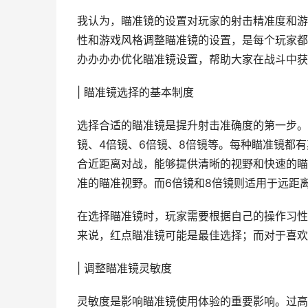
我认为，瞄准镜的设置对玩家的射击精准度和游
性和游戏风格调整瞄准镜的设置，是每个玩家都
办办办办优化瞄准镜设置，帮助大家在战斗中获
| 瞄准镜选择的基本制度
选择合适的瞄准镜是提升射击准确度的第一步。
镜、4倍镜、6倍镜、8倍镜等。每种瞄准镜都
合近距离对战，能够提供清晰的视野和快速的瞄
准的瞄准视野。而6倍镜和8倍镜则适用于远距
在选择瞄准镜时，玩家需要根据自己的操作习性
来说，红点瞄准镜可能是最佳选择；而对于喜欢
| 调整瞄准镜灵敏度
灵敏度是影响瞄准镜使用体验的重要影响。过高