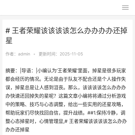
# 王者荣耀该该该该怎么办办办办还掉
星
作者：
admin
•
更新时间：2025-11-05
摘要：|导语：|小编认为‘王者荣耀’里面，掉星是很多玩家
都会经历的情况。无论是由于队友不配合还是个人操作失
误，掉星总是让人感到沮丧。那么，该该该该怎么办办办
办快速还回掉失的星呢？这篇文章小编将将通过分析游戏
中的策略、技巧与心态调整，给出一些实用的还星攻略，
帮助玩家们尽快找回自信，提升战绩。##1.保持冷静，调
整心态掉星时，心情管理显,# 王者荣耀该该该该怎么办办
办办还掉星