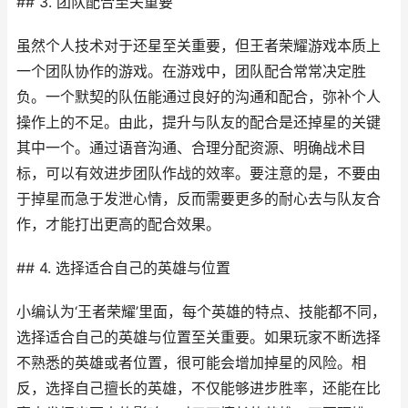
## 3. 团队配合至关重要
虽然个人技术对于还星至关重要，但王者荣耀游戏本质上
一个团队协作的游戏。在游戏中，团队配合常常决定胜
负。一个默契的队伍能通过良好的沟通和配合，弥补个人
操作上的不足。由此，提升与队友的配合是还掉星的关键
其中一个。通过语音沟通、合理分配资源、明确战术目
标，可以有效进步团队作战的效率。要注意的是，不要由
于掉星而急于发泄心情，反而需要更多的耐心去与队友合
作，才能打出更高的配合效果。
## 4. 选择适合自己的英雄与位置
小编认为‘王者荣耀’里面，每个英雄的特点、技能都不同，
选择适合自己的英雄与位置至关重要。如果玩家不断选择
不熟悉的英雄或者位置，很可能会增加掉星的风险。相
反，选择自己擅长的英雄，不仅能够进步胜率，还能在比