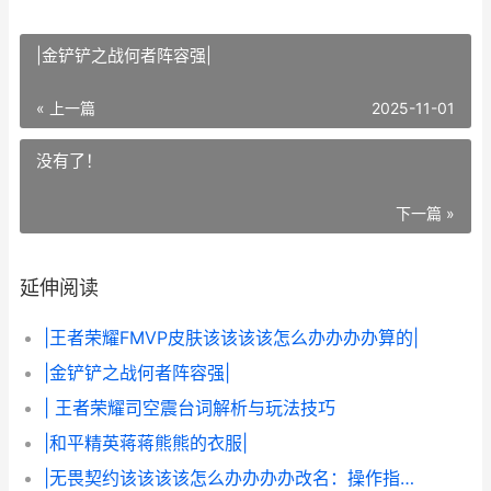
|金铲铲之战何者阵容强|
« 上一篇
2025-11-01
没有了！
下一篇 »
延伸阅读
|王者荣耀FMVP皮肤该该该该怎么办办办办算的|
|金铲铲之战何者阵容强|
| 王者荣耀司空震台词解析与玩法技巧
|和平精英蒋蒋熊熊的衣服|
|无畏契约该该该该怎么办办办办改名：操作指南与技巧|