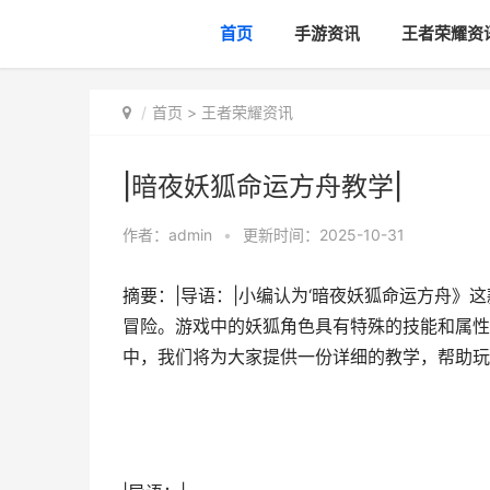
首页
手游资讯
王者荣耀资
首页
>
王者荣耀资讯
|暗夜妖狐命运方舟教学|
作者：
admin
•
更新时间：2025-10-31
摘要：|导语：|小编认为‘暗夜妖狐命运方舟
冒险。游戏中的妖狐角色具有特殊的技能和属性
中，我们将为大家提供一份详细的教学，帮助玩