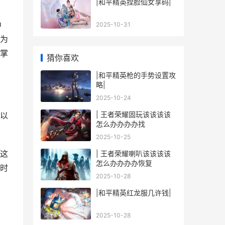
|和平精英捏脸仙女享码|
中
2025-10-31
为
掌
猜你喜欢
|和平精英枪的手势设置攻
略|
2025-10-24
| 王者荣耀固玩该该该该
以
怎么办办办办找
2025-10-25
这
| 王者荣耀喇叭该该该该
怎么办办办办恢复
时
2025-10-28
|和平精英红龙服几许钱|
2025-10-28