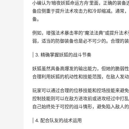
小编认为‘暗夜妖狐命运方舟’里面，正确的装
备应侧重于提升法术攻击力和冷却缩减。通常，
备。
例如，增强法术暴击率的“魔法法典”或提升法术
弱，适当的防御装备也是必不可少的。合理的装
| 3. 精确掌握妖狐的战斗节奏
妖狐虽然具备高爆发的输出能力，但她的脆弱性
合理利用妖狐的机动性和技能范围，在敌人发动
玩家可以通过合理的位移技能和控场技能来避免
控制技能则可以在敌方进攻前或进攻经过中打乱
自己始终处于可控的战斗情形，避免陷入敌人的
| 4. 配合队友的战术运用