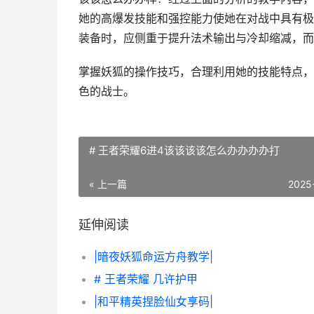
她的高爆发技能和强控能力使她在对战中具有极
装备时，应侧重于提升法术输出与冷却缩减，而
掌握妖狐的操作技巧，合理利用她的技能特点，
色的战士。
# 王者荣耀6进4该该该该怎么办办办办打
« 上一篇
2025
延伸阅读
|暗夜妖狐命运方舟教学|
# 王者荣耀 几许护甲
|和平精英捏脸仙女享码|