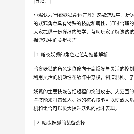
|导语：|
小编认为‘暗夜妖狐命运方舟》这款游戏中，玩
的妖狐角色具有特殊的技能和属性，通过合理的
大家提供一份详细的教学，帮助玩家了解该该该
握游戏中的关键技巧。
| 1. 暗夜妖狐的角色定位与技能解析
暗夜妖狐的角色定位偏向于高爆发与灵活的控制
利用灵活的机动性在敌阵中穿梭，制造混乱。了
妖狐的主要技能包括短程的突进攻击、大范围的
些技能来打击敌人。她的核心技能可以使敌人陷
机和组合可以极大提升妖狐的战斗表现。
| 2. 暗夜妖狐的装备选择