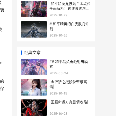
装
|和平精英竞技场白金段位
全面解析：该该该该怎么
装
办办办办提升至白金段位
2025-10-29
并取得成功|
# 和平精英的白皮肤几许
钱
较
2025-10-26
经典文章
。
## 和平精英奇葩射击模
式
2025-03-24
的
|金铲铲之战段位壁纸高
清|
保
2025-10-15
|国服命运方舟剧情攻略|
2025-10-28