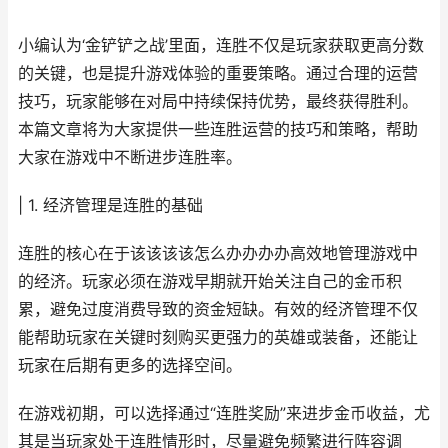
小编认为‘金铲铲之战’里面，连胜不仅是玩家获取更高分数
的关键，也是提升游戏体验的重要策略。通过合理的运营
技巧，玩家能够在对局中持续保持优势，最终获得胜利。
本篇文章将为大家提供一些连胜运营的技巧和策略，帮助
大家在游戏中不断进步连胜率。
| 1. 经济管理是连胜的基础
连胜的核心在于该该该该怎么办办办办高效地管理游戏中
的经济。玩家必须在游戏早期就开始关注自己的金币积
累，避免过度消费导致的资金短缺。有效的经济管理不仅
能帮助玩家在关键时刻购买更强力的英雄或装备，还能让
玩家在后期有更多的选择空间。
在游戏初期，可以选择通过“连胜奖励”来进步金币收益，尤
其是当玩家处于连胜情形时，尽量避免频繁进行阵容调