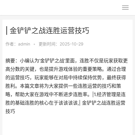
| 金铲铲之战连胜运营技巧
作者：
admin
•
更新时间：2025-10-29
摘要：小编认为‘金铲铲之战’里面，连胜不仅是玩家获取更
高分数的关键，也是提升游戏体验的重要策略。通过合理
的运营技巧，玩家能够在对局中持续保持优势，最终获得
胜利。本篇文章将为大家提供一些连胜运营的技巧和策
略，帮助大家在游戏中不断进步连胜率。|1.经济管理是连
胜的基础连胜的核心在于该该该该,| 金铲铲之战连胜运营
技巧