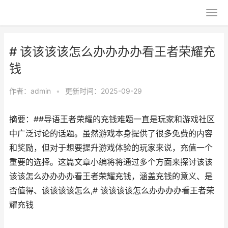
# 该该该该怎么办办办办看王者荣耀充
钱
作者：
admin
•
更新时间：2025-09-29
摘要：##导语王者荣耀的充钱难题一直是玩家和游戏社区
中广泛讨论的话题。虽然游戏本身提供了很多免费的内容
和奖励，但对于想要提升游戏体验的玩家来说，充值一个
重要的选择。这篇文章小编将将通过多个方面来探讨该该
该该怎么办办办办看王者荣耀充钱，涵盖充钱的意义、是
否值得、该该该该怎么,# 该该该该怎么办办办办看王者荣
耀充钱