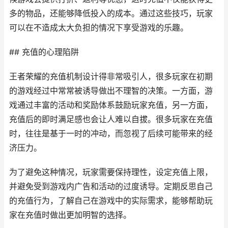
多的物品，还能够降低投入的成本。通过这些技巧，玩家
可以在不造成太大负担的情况下享受游戏的乐趣。
## 充值的心理陷阱
王者荣耀的充值机制设计得非常吸引人，很多玩家在初期
的游戏经过中常常被诱导做出不理智的决策。一方面，游
戏通过丰富的活动和奖励体系鼓励玩家充值，另一方面，
充值后的即时满足感也会让人难以自拔。很多玩家在充值
时，往往是基于一时的冲动，而忽视了后续可能带来的经
济压力。
为了避免这种情况，玩家需要保持理性，设定充值上限，
并避免受到游戏内广告和活动的过度诱导。定期反思自己
的充值行为，了解自己在游戏中的实际需求，能够帮助玩
家在充值时做出更加明智的选择。