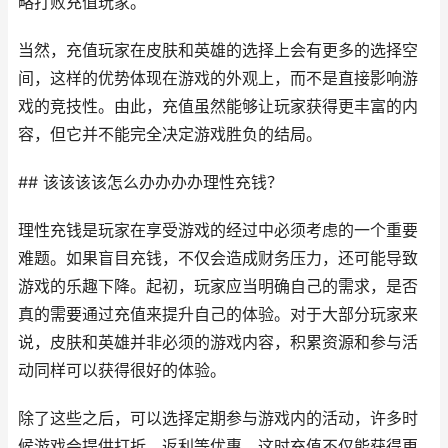
略打败充值玩家。
当然，充值玩家在皮肤和英雄的选择上会有更多的选择空
间，这样的优势体现在游戏的外观上，而不是直接影响游
戏的竞技性。由此，充值虽然能够让玩家获得更丰富的内
容，但它并不能完全决定游戏胜负的结局。
## 该该该该怎么办办办办理性充钱？
理性充钱是玩家在享受游戏的经过中必须考虑的一个重要
难题。如果盲目充钱，不仅会造成财务压力，还可能导致
游戏的乐趣下降。起初，玩家应当明确自己的需求，是否
真的需要通过充值来提升自己的体验。对于大部分玩家来
说，皮肤和英雄并非必须的游戏内容，积累资源和参与活
动同样可以获得很好的体验。
除了这些之后，可以选择定期参与游戏内的活动，许多时
候游戏会提供打折、返利等优惠，这时充值不仅能获得更