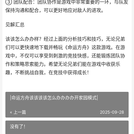
③ 团队配合：团队协作是游戏中非常重要的一环，与队友
保持沟通和配合，可以更好地应对敌人的进攻。
见解汇总
该该怎么办办样？经过上面的分析技巧和技巧，无论兄弟
们可以更快速地下载并畅玩《命运方舟》这款游戏。在游
戏中，不仅可以享受到刺激的竞技快感，还能锻炼团队协
作和策略思索能力。希望无论兄弟们能在游戏中收获乐
趣，不断挑战自我，在竞技中获得成长！
|命运方舟该该该该怎么办办办办开家园模式|
« 上一篇
2025-09-28
没有了！