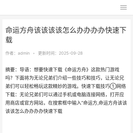
命运方舟该该该该怎么办办办办快速下
载
作者：
admin
•
更新时间：2025-09-28
摘要：导语：想要快速下载《命运方舟》这款热门游戏
吗？下面将为无论兄弟们介绍一些技巧和技巧，让无论兄
弟们可以轻松畅玩这款精妙的游戏。快速下载技巧①网络
下载：无论兄弟们可以通过手机或电脑连接网络，打开应
用商店或官方网站，在搜索框中输入“命运方,命运方舟该该
该该怎么办办办办快速下载