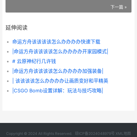
下一篇 »
延伸阅读
命运方舟该该该该怎么办办办办快速下载
|命运方舟该该该该怎么办办办办开家园模式|
# 云原神纪行几许钱
|命运方舟该该该该怎么办办办办加强装备|
| 该该该该怎么办办办办让画质变好和平精英
|CSGO Bomb设置详解：玩法与技巧攻略|
Copyright © 2024 All Rights Reserved.
琼ICP备2024048979号
XML地图