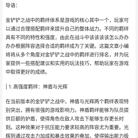
导语：
金铲铲之战中的羁绊体系是游戏的核心其中一个，玩家可
以通过合理搭配羁绊来提升自己的整体战力。不同的羁绊
具有不同的特性和强度，由此在战斗中该该该该怎么办办
办办根据阵容选择合适的羁绊成为了关键。这篇文章小编
将将从多个角度对金铲铲之战中的羁绊进行排名，并为玩
家提供一些搭配建议和实用的玩法技巧，帮助玩家在游戏
中取得更好的成绩。
| 1. 高强度羁绊：神盾与光辉
在当前版本的金铲铲之战中，神盾与光辉两个羁绊表现特
别突出，拥有很强的游戏影响力。神盾羁绊能够为队员提
供巨额的护盾，使得角色在敌人攻击下能够生存更长时
刻。这种效果对于抗压能力要求较高的阵容尤为重要。光
辉则通过攻击力加成和暴击效果的叠加，使得输出能力极