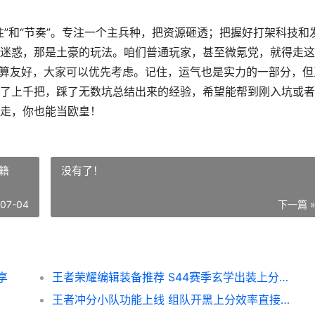
”和“节奏”。专注一个主兵种，把资源砸透；把握好打架科技和
迷惑，那是土豪的玩法。咱们普通玩家，甚至微氪党，就得走这
还算友好，大家可以优先考虑。记住，运气也是实力的一部分，但
了上千把，踩了无数坑总结出来的经验，希望能帮到刚入坑或者
走，你也能当欧皇！
籍
没有了！
-07-04
下一篇 
享
王者荣耀编辑装备推荐 S44赛季玄学出装上分秘籍
王者冲分小队功能上线 组队开黑上分效率直接翻倍