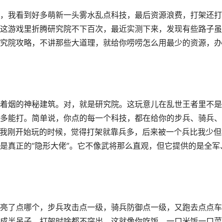
，我看到好多萌新一头雾水乱点科技，最后资源浪费，打架还打
这游戏里折腾研究院不下百次，最近实测下来，发现有些路子虽
究院攻略，不讲那些大道理，就给你唠唠怎么用最少的资源，办
着烟的神秘建筑。对，就是研究院。这玩意儿在乱世王者里不是
多能打。简单说，你点的每一个科技，都在给你的步兵、骑兵、
f。我刚开始玩的时候，觉得打架就靠兵多，后来被一个兵比我少但
是真正的“隐形大佬”。它不像武将那么直观，但它提供的是全军
亮了点哪个，步兵攻击点一级，骑兵防御点一级，又跑去点点车
成半吊子，打架时啥都不突出。这就像你吃饭，一口米饭一口菜