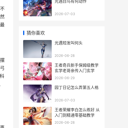
光遇白鸟有何动作
不
2026-07-03
然
最
猜你喜欢
光遇短发叫何头
2026-06-28
摆
王者奇兵新手保姆级教学
弓
玄学老哥亲传入门玄学
科
2026-06-29
、
园丁日记怎么弄第五人格
2026-07-03
王者荣耀李白怎么练好 从
入门到精通零基础教学
2026-06-28
再