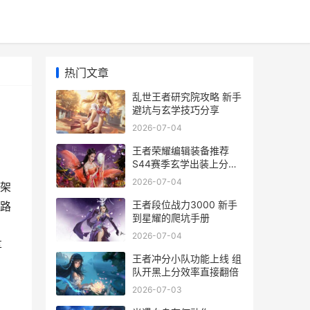
热门文章
乱世王者研究院攻略 新手
避坑与玄学技巧分享
2026-07-04
王者荣耀编辑装备推荐
S44赛季玄学出装上分秘
籍
2026-07-04
架
王者段位战力3000 新手
路
到星耀的爬坑手册
2026-07-04
享
王者冲分小队功能上线 组
队开黑上分效率直接翻倍
2026-07-03