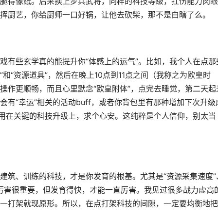
脆得像纸。后来换上步兵武将，同样的科技等级，扛伤能力肉眼
挥厨艺，你给厨师一口好锅，让他去砍柴，那不是白瞎了么。
戏有些玄学真的能提升你“体感上的运气”。比如，我个人在点那
和“资源道具”，然后在晚上10点到11点之间（我称之为欧皇时
操作更顺畅，而且心里默念“欧皇附体”，点完去睡觉，第二天起
有“幸运”相关的活动buff，或者你背包里有那种增加下次升级
，用在关键的科技升级上，求个心安。这纯粹是个人信仰，别太当
建筑、训练的科技，才是你发育的根基。尤其是“资源采集速度”
架厉害很重要，但发育得快，才能一直厉害。我见过很多战力虚高
一打架就现原形。所以，在点打架科技的间隙，一定要均衡地把