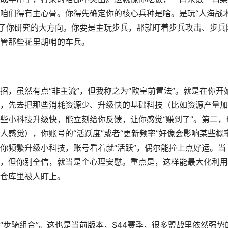
咱们得有主心骨。你得先确定你的核心兵种是啥。是玩“人海战术
定了你研究的大方向。你要是主玩步兵，那就盯着步兵攻击、步兵
管那些花里胡哨的车兵。
，虽然有点“非主流”，但我称之为“欧皇前置法”。就是在你开
，先去把那些消耗资源少、升级快的基础科技（比如资源产量加
些小科技升级快，能立刻给你反馈，让你感觉“赚到了”。第二，
感觉），你账号的“活跃度”或者“更新频率”好像会影响某些概
你频繁升级小科技，账号看着就“活跃”，偶尔能撞上点好运。当
，但你别全信，就当是个心理安慰。重点是，这样能最大化利用
仓库里被人盯上。
步骑组合”。这也是当前版本，S44赛季，很多盟战里依然强势