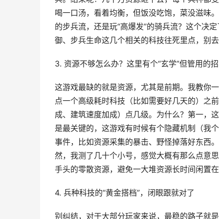
喝一口汤，看着均衡，但饭没吃饱，菜没滋味。
的步兵流，还是玩“高爆发”的骑兵流？这个决
御、步兵生命这几个相关的科技往死里点，别去
3. 资源不够怎么办？这里有个“玄学”但管用的招
这游戏最缺的就是资源，尤其是前期。我教你一招
点一个高级耗时科技（比如需要好几天的）之前
成、建筑速度加成）点几级。为什么？第一，这
是最关键的，这游戏有时候有个隐藏机制（我个人
事件，比如资源采集的暴击、野怪掉落好东西。
然，我测了几十个小号，感觉大概有那么点意思
手头的零散资源，避免一大堆资源长时间闲置在
4. 兵种科技的“黄金搭档”，闭眼跟就对了
别纠结，对于大部分玩家来说，最稳的路子就是“