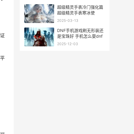
超级精灵手表冷门强化篇
超级精灵手表寒冰使
2025-03-13
DNF手机游戏刷无形装还
证
是宝珠好 手机怎么耍dnf
2025-12-03
平
，