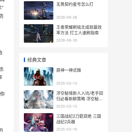
无畏契约星号怎么打
”
防
2026-06-28
王者荣耀刷铭文成就最效
率方法 打工人速刷指南
2026-06-30
始
经典文章
也
原神一神式微
率
2025-03-13
浮空秘境新人入坑/老手回
你
归必看新鲜策略 浮空秘境
新人入坑攻略
2025-03-13
三国战纪2刀箭双绝 三国
战纪2兵器
2025-03-19
的