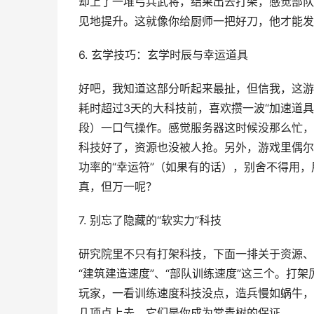
却上了一堆弓兵武将，结果出去打架，感觉部队
见地提升。这就像你给厨师一把好刀，他才能发
6. 玄学技巧：玄学时辰与幸运道具
好吧，我知道这部分听起来最扯，但信我，这游
耗时超过3天的大科技前，喜欢攒一波“加速道具”
段）一口气操作。感觉服务器这时候没那么忙，
科技好了，资源也没被人抢。另外，游戏里偶尔会
功率的“幸运符”（如果有的话），别舍不得用
真，但万一呢？
7. 别忘了隐藏的“软实力”科技
研究院里不只有打架科技，下面一排关于资源、
“建筑建造速度”、“部队训练速度”这三个。打
玩家，一看训练速度科技没点，造兵慢如蜗牛，
几项点上去，它们是你成为常青树的保证。