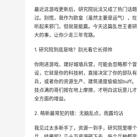
最近这游戏更新后，研究院玩法又成了热门话题
过。别慌，我作为欧皇（虽然主要是运气），在
听起来邪门，但就是能赢。今天这篇乱世王者研
大的事，让你少走三年弯路。
1. 研究院到底是啥？别光看它长得帅
你刚进游戏，建好城墙兵营，可能会忽略那个冒
设，它就是你的科技树，直接决定了你的部队有
兵，或者你的资源生产、建筑速度偷偷加buf
技点满的哥们按在地上摩擦，才明白这玩意儿才
全方面的增益。
2. 萌新最常犯的错：无脑乱点，雨露均沾
我见过太多新手了，资源一到手，研究院里哪个
兵。结果呢？几十万资源砸下去，每个兵种都变