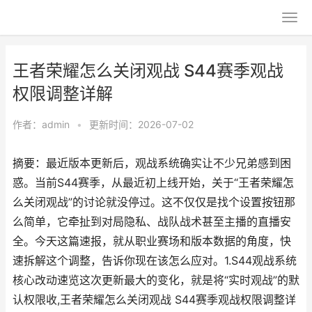
王者荣耀怎么关闭观战 S44赛季观战
权限调整详解
作者：
admin
•
更新时间：2026-07-02
摘要：最近版本更新后，观战系统确实让不少兄弟感到困
惑。当前S44赛季，从最近初上线开始，关于“王者荣耀怎
么关闭观战”的讨论就没停过。这不仅仅是找个设置按钮那
么简单，它牵扯到对局隐私、战队战术甚至主播的直播安
全。今天这篇速报，就从职业赛场和版本数据的角度，快
速拆解这个调整，告诉你现在该怎么应对。1.S44观战系统
核心改动速览这次更新最大的变化，就是将“实时观战”的默
认权限收,王者荣耀怎么关闭观战 S44赛季观战权限调整详