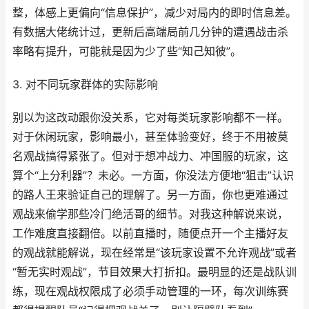
整，体感上更偏向“信息保护”，减少对局内的即时信息差。
有数据大佬统计过，更新后高端局前几分钟的遭遇战击杀
率略有提升，可能就是因为少了些“知己知彼”。
3. 对不同玩家群体的实际影响
别以为这改动跟你没关系，它对每类玩家影响都不一样。
对于休闲玩家，影响最小，甚至体验变好，终于不用被莫
名观战搞得紧张了。但对于想冲战力、冲国服的玩家，这
算个“上分利器”？未必。一方面，你没法方便地“狙击”认识
的路人王来验证自己的理解了。另一方面，你也更难通过
观战来偷学那些冷门绝活哥的细节。对我这种解说来说，
工作难度直接翻倍。以前直播时，随便点开一个主播好友
的观战就能解说，现在经常是“该玩家设置不允许观战”或者
“暂无实时观战”，节目效果大打折扣。最明显的还是战队训
练，现在观战权限成了必须手动管理的一环，每次训练赛