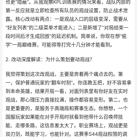
也更“隐蔽”。从我观察KPL训练赛的情况来看，战队内部的
第一反应就是立即检查所有队员的观战设置，防止战术泄
露。核心改动有两点：一是观战入口的层级变深，需要从
“好友列表”的二级菜单才能进入；二是新增了“对局结束一
段时间后才生成回放”的延迟机制。简单说，你现在想“偷
学”一局巅峰赛，可能得等打完十几分钟才能看到。
2. 改动深度解读：为什么策划要动观战？
我觉得策划这次改观战，主要是奔着两个痛点去的。第
一，保护普通玩家的“翻车时刻”。你连跪五把，好不容易拿
到本命英雄，结果开局一看，对面列表里有你好友在实时
观战，那心理压力直接拉满，操作都容易变形。第二，也
是更重要的，是服务于高端局和赛事生态。你想想，一个
国服玩家如果能在对手开局时就看到他带什么召唤师技
能、走哪条路，这信息差太大了。职业赛场上，观战更是
双刃剑，既能学习，也能针对。这赛季S44观战权限的调