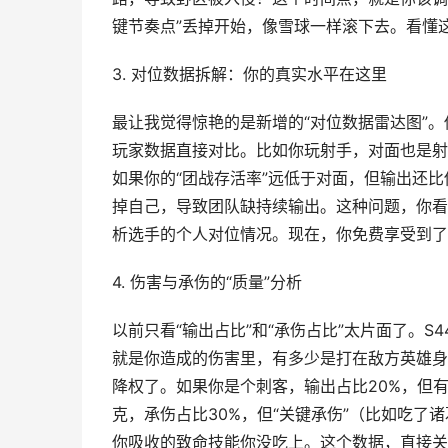
键节奏点”丢掉开始，像雪球一样滚下去。看懂
3. 对位数据拆解：你的真实水平在这里
最让我觉得惊艳的是新增的“对位数据雷达图”
玩家数据直接对比。比如你玩射手，对面也是射手
如果你的“团战存活率”远低于对面，但输出还
掉自己，导致团队缺持续输出。这种问题，你看
析选手的个人对位情况。现在，你免费享受到了
4. 伤害与承伤的“质量”分析
以前只看“输出占比”和“承伤占比”太片面了。S4
就是你造成的伤害里，有多少是打在敌方英雄身
降权了。如果你是个刺客，输出占比20%，但
克，承伤占比30%，但“关键承伤”（比如吃
你吸收的致命技能你没吃上。这个数据，直接关