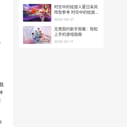
时空中的绘旅人夏日采风
阵型参考 时空中的绘旅人
官网
2025-09-27
，
无畏契约新手观看：轻松
队
上手的游戏指南
，
2026-02-11
我
钟
领
。
你