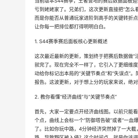
当前版本S44赛季，王者营地的赛后数据面板
亏到姥姥家了。兄弟们，这次更新直接把“怎么
而是你能否从普通玩家进阶到高手的关键转折点
让你每一把排位都打得明明白白。
1. S44赛季赛后面板核心更新概述
这次最近最新的更新，策划终于把赛后数据做“
就完了。现在完全不一样了，它引入了更细维度的
动给你标记出本局的“关键节奏点”和“失误点”
报告。这波更新，对于想上分的玩家来说，绝对
2. 教你看懂“经济曲线”与“关键节奏点”
首先，大家一定要点开经济曲线图。以前只能看
个点，曲线上会标一个“防御塔告破”或者“一血
了。比如你玩中路，4分钟经济突然掉了一大截，
路，导致野区被入侵？这个时间点，就是你该调