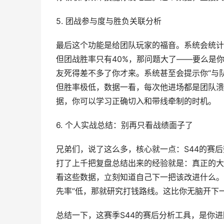
5. 团战参与度与胜负关联分析
最后这个功能是给团队玩家的福音。系统会统计“
但团战胜率只有40%，那问题大了——要么是
友死得差不多了你才来。系统甚至会提示你“与
但胜率极低，数据一看，每次他进场都是团队溃
据，你可以学习正确切入和带线牵制的时机。
6. 个人实战总结：别再只看战绩面子了
兄弟们，说了这么多，核心就一点：S44的赛后
打了上千把复盘总结出来的经验就是：真正的大佬
看这些数据，立刻知道自己下一把该改进什么。
先率”低，那就研究打钱路线。这比你无脑开下
总结一下，这赛季S44的赛后分析工具，是你进