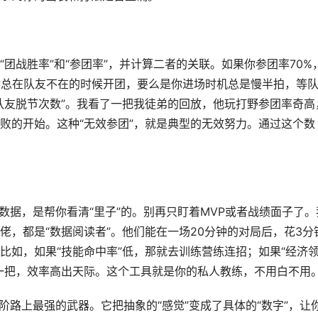
团战胜率”和“参团率”，并计算二者的关联。如果你参团率70%
你总在队友不在的时候开团，要么是你进场时机总是慢半拍，等
队友脱节次数”。我看了一把我徒弟的回放，他玩打野参团率奇高
败的开始。这种“无效参团”，就是典型的无效努力。通过这个数
数据，是帮你看清“里子”的。别再只盯着MVP或者战绩面子了。
，都是“数据阅读者”。他们能在一场20分钟的对局后，花3分
比如，如果“技能命中率”低，那就去训练营练连招；如果“经济
一把，效率高出天际。这个工具就是你的私人教练，不用白不用
阶路上最强的武器。它把抽象的“感觉”变成了具体的“数字”，让