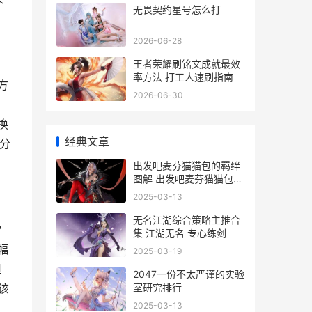
无畏契约星号怎么打
2026-06-28
王者荣耀刷铭文成就最效
率方法 打工人速刷指南
方
2026-06-30
。
换
经典文章
分
出发吧麦芬猫猫包的羁绊
图解 出发吧麦芬猫猫包风
味融合怎么玩
2025-03-13
无名江湖综合策略主推合
？
集 江湖无名 专心练剑
幅
2025-03-19
坦
2047一份不太严谨的实验
室研究排行
该
2025-03-13