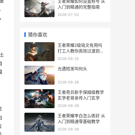
波
王者荣耀如何设置称号 从
入门到精通的完整指南
，
2026-07-02
，
猜你喜欢
王者荣耀2级铭文有用吗
打工人教你高效过渡到高
比
级铭文
2026-06-25
自
光遇短发叫何头
盘
2026-06-28
王者奇兵新手保姆级教学
玄学老哥亲传入门玄学
2026-06-29
那
王者荣耀李白怎么练好 从
白
入门到精通零基础教学
边
2026-06-28
关