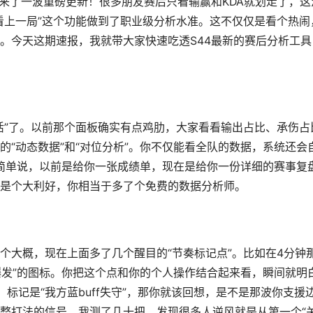
迎来了一波重磅更新！很多朋友赛后只看输赢和KDA就划走了，这
看上一局”这个功能做到了职业级分析水准。这不仅仅是看个热闹
。今天这期速报，我就带大家快速吃透S44最新的赛后分析工具
活”了。以前那个面板确实有点鸡肋，大家看看输出占比、承伤占
“动态数据”和“对位分析”。你不仅能看全队的数据，系统还会
。简单说，以前是给你一张成绩单，现在是给你一份详细的赛事复
是个大利好，你相当于多了个免费的数据分析师。
个大概，现在上面多了几个醒目的“节奏标记点”。比如在4分钟
爆发”的图标。你把这个点和你的个人操作结合起来看，瞬间就明
标记是“我方蓝buff失守”，那你就该回想，是不是那波你支援
整打法的信号。我测了几十把，发现很多人逆风就是从第一个“