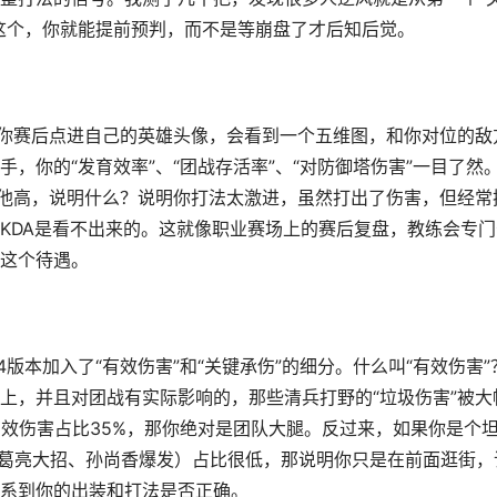
这个，你就能提前预判，而不是等崩盘了才后知后觉。
。你赛后点进自己的英雄头像，会看到一个五维图，和你对位的敌
，你的“发育效率”、“团战存活率”、“对防御塔伤害”一目了然
比他高，说明什么？说明你打法太激进，虽然打出了伤害，但经常
KDA是看不出来的。这就像职业赛场上的赛后复盘，教练会专门
这个待遇。
4版本加入了“有效伤害”和“关键承伤”的细分。什么叫“有效伤害”
上，并且对团战有实际影响的，那些清兵打野的“垃圾伤害”被大
有效伤害占比35%，那你绝对是团队大腿。反过来，如果你是个
了诸葛亮大招、孙尚香爆发）占比很低，那说明你只是在前面逛街，
系到你的出装和打法是否正确。