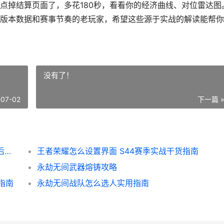
点掉结算页面了，多花180秒，看看你的经济曲线、对位雷达图
版本数据和赛事节奏的老玩家，希望这些源于实战的解读能帮你
没有了！
-07-02
下一篇 
王者荣耀怎么看上一局数据复盘教学 S44赛后分析工具详解
王者荣耀怎么设置界面 S44赛季实战干货指南
永劫无间武器熔铸攻略
指南
永劫无间战队怎么选人实用指南