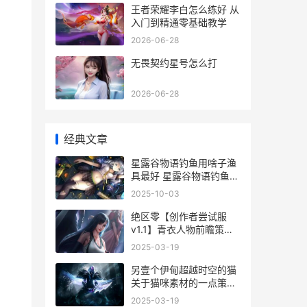
王者荣耀李白怎么练好 从
入门到精通零基础教学
2026-06-28
无畏契约星号怎么打
2026-06-28
经典文章
星露谷物语钓鱼用啥子渔
具最好 星露谷物语钓鱼大
赛
2025-10-03
绝区零【创作者尝试服
v1.1】青衣人物前瞻策略
小说绝域
2025-03-19
另壹个伊甸超越时空的猫
关于猫咪素材的一点策略
另一个伊甸:超越时空的猫
2025-03-19