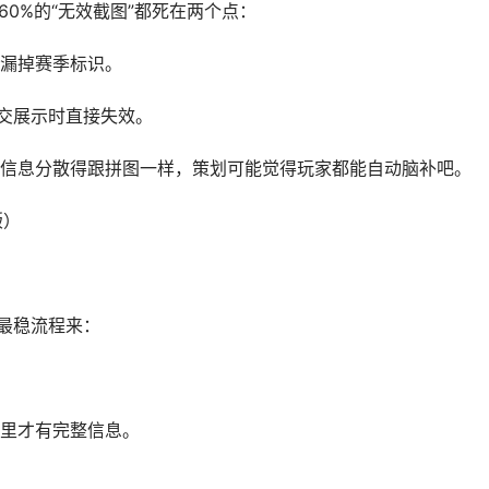
60%的“无效截图”都死在两个点：
漏掉赛季标识。
社交展示时直接失效。
，信息分散得跟拼图一样，策划可能觉得玩家都能自动脑补吧。
版）
测最稳流程来：
里才有完整信息。