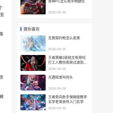
原神PC怎么用手柄键位
”
2026-06-29
至
猜你喜欢
路
无畏契约枪怎么变黑
2026-06-25
王者荣耀2级铭文有用吗
打工人教你高效过渡到高
级铭文
2026-06-25
须
光遇短发叫何头
2026-06-28
被
王者奇兵新手保姆级教学
玄学老哥亲传入门玄学
2026-06-29