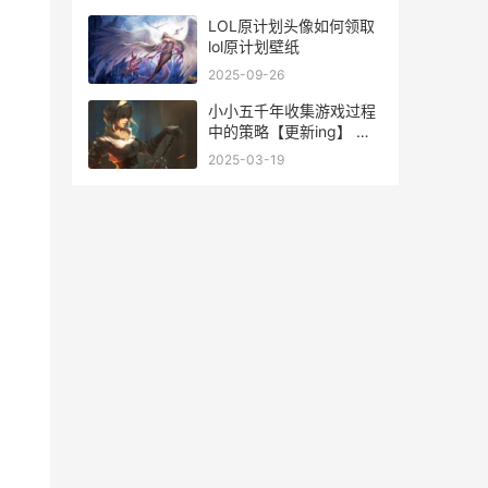
外典
LOL原计划头像如何领取
lol原计划壁纸
2025-09-26
小小五千年收集游戏过程
中的策略【更新ing】 小
小五千年怎么编组
2025-03-19