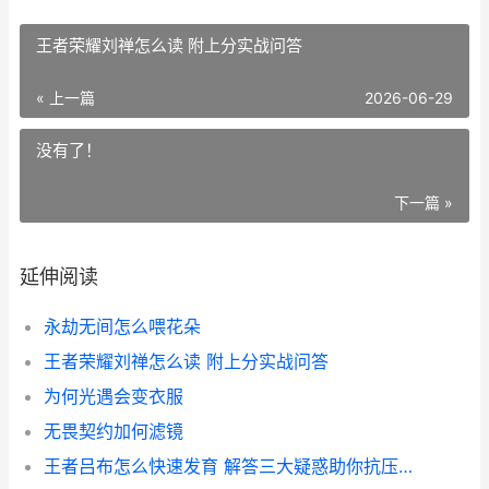
王者荣耀刘禅怎么读 附上分实战问答
« 上一篇
2026-06-29
没有了！
下一篇 »
延伸阅读
永劫无间怎么喂花朵
王者荣耀刘禅怎么读 附上分实战问答
为何光遇会变衣服
无畏契约加何滤镜
王者吕布怎么快速发育 解答三大疑惑助你抗压起飞