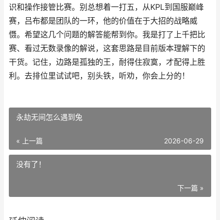
识和操作接管比赛。别总想着一打五，从KPL到国服巅峰
赛，吕布都是团队的一环，他的价值在于大招的战略威
慑。希望这几个问题的解答能帮到你。我是打了上千把比
赛、看过无数录像的解说，这套思路是目前版本理解下的
干货。记住，边路是孤独的王，耐得住寂寞，才配得上胜
利。去排位里试试吧，别头铁，听劝，你会上分的！
永劫无间怎么遇到兔
« 上一篇
2026-06-29
没有了！
下一篇 »