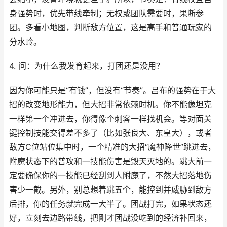
身强势时，优先带线牵制；无权或团队需要时，果断参
团。多看小地图，判断敌方位置，这是高手和普通玩家的
分水岭。
4. 问：为什么我发育起来，打团还是没用？
因为你可能只是“有钱”，但没有“节奏”。吕布的强势在于大
招的改变地形能力，但大招非常依赖时机。你不能像坦克
一样第一个冲进去，你得像个刺客一样找机会。等对面关
键控制技能交得差不多了（比如张良大、东皇大），或者
敌方C位站位集中时，一个精准的大招“魔神降世”跳进去，
附魔状态下的普攻和一技能伤害是毁天灭地的。跳大前一
定要确保你的一技能已经刮到人附魔了，不然大招落地伤
害少一截。另外，别总想着跳五个，能控到并威胁到敌方
后排，你的任务就完成一大半了。团战打完，如果状态还
好，立刻去边路带线，把刚才团战没吃到的经济补回来，