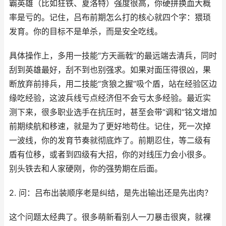
霸英雄（比如狂铁、夏洛特）强度很高，你硬拼换血大概
率是亏的。记住，吕布前期怎么打的核心就四个字：猥琐
发育。你的目标不是单杀，而是安全吃线。
具体操作上，多用一技能“方天画戟”的最远端去清兵，同时
刮到英雄最好，刮不到也别强求。如果对面压得很凶，果
断放弃前排兵，用二技能“贪狼之握”吸个盾，站在经验区边
缘吃经验，这波兵线亏点经济但不会亏太多经验。最近实
测下来，很多职业选手在抗压时，甚至会带“调和”铭文增加
前期续航和移速，就是为了更好地苟住。记住，死一次掉
一波线，你的发育节奏就彻底炸了。前期忍住，等二级有
盾有位移，或者到四级有大招，你的对线压力会小很多。
别头铁去和人家硬刚，你的强势期在后面。
2. 问：吕布出装顺序老是纠结，是先出输出还是先出肉？
这个问题太经典了。很多萌新看别人一刀暴击很爽，就裸