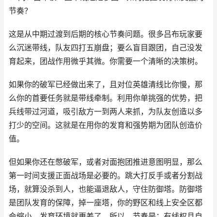
节奏？
这是从中期过渡到后期的核心节奏问题。很多吕布玩家要
么沉迷带线，队友四打五崩盘；要么盲目跟团，自己没发
育起来，团战作用微乎其微。你需要一个清晰的决策树。
如果你的破军已经做出来了，且对位英雄清线比你慢，那
么你的首要任务就是带线牵制。利用你单挑强的优势，把
兵线带过河道，吸引敌方一到两人来抓，为队友创造以多
打少的空间。这就是在用你的发育和强势期为团队创造价
值。
但如果你还在憋破军，或者对面抱团推进意图明显，那么
第一时间支援正面战场是必要的。跳大打反手或者分割战
场，就算没杀到人，也能逼退敌人，守住防御塔。防御塔
是团队发育的保障，掉一座塔，你的野区和线上安全区都
会缩小，发育环境就更差了。所以，节奏是：有线权且自