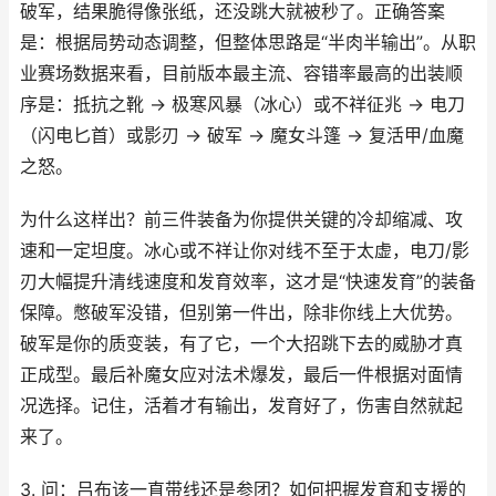
破军，结果脆得像张纸，还没跳大就被秒了。正确答案
是：根据局势动态调整，但整体思路是“半肉半输出”。从职
业赛场数据来看，目前版本最主流、容错率最高的出装顺
序是：抵抗之靴 -> 极寒风暴（冰心）或不祥征兆 -> 电刀
（闪电匕首）或影刃 -> 破军 -> 魔女斗篷 -> 复活甲/血魔
之怒。
为什么这样出？前三件装备为你提供关键的冷却缩减、攻
速和一定坦度。冰心或不祥让你对线不至于太虚，电刀/影
刃大幅提升清线速度和发育效率，这才是“快速发育”的装备
保障。憋破军没错，但别第一件出，除非你线上大优势。
破军是你的质变装，有了它，一个大招跳下去的威胁才真
正成型。最后补魔女应对法术爆发，最后一件根据对面情
况选择。记住，活着才有输出，发育好了，伤害自然就起
来了。
3. 问：吕布该一直带线还是参团？如何把握发育和支援的