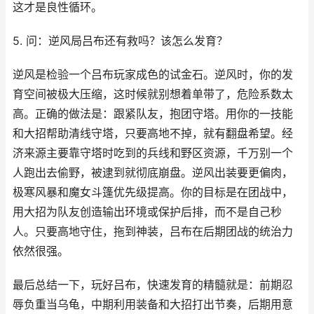
这才是良性循环。
5. 问：逆风局吕布还有救吗？该怎么发育？
逆风是检验一个吕布玩家成色的试金石。逆风时，你的发
育空间被极大压缩，这时候就别想着单带了，危险系数太
高。正确的做法是：跟紧队友，抱团守塔。用你的一技能
和大招帮助清线守塔，只要高地不掉，就有翻盘希望。经
济来源主要靠守塔时吃到的兵线和野区资源，千万别一个
人跑出去偷野，被逮到就彻底崩盘。逆风出装要更偏肉，
极寒风暴和魔女斗篷优先级提高。你的目标是在团战中，
用大招为队友创造输出环境或保护后排，而不是自己秒
人。只要高地守住，拖到神装，吕布在后期团战的统治力
依然很强。
最后总结一下，玩好吕布，快速发育的精髓就是：前期忍
辱负重当乌龟，中期利用装备和大招打出节奏，后期用意