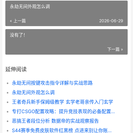
永劫无间外观怎么调
« 上一篇
2026-06-29
没有了！
下一篇 »
延伸阅读
永劫无间按键攻击指令详解与实战思路
永劫无间外观怎么调
王者奇兵新手保姆级教学 玄学老哥亲传入门玄学
专打CSGO配置攻略：提升竞技表现的必备配置方案
恶搞王者段位分析 数据帝的实战观察报告
S44赛季免费皮肤软件红黑榜 点进来别让你账号没了