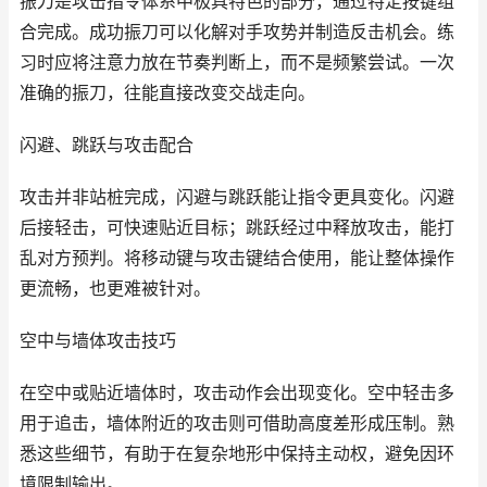
振刀是攻击指令体系中极具特色的部分，通过特定按键组
合完成。成功振刀可以化解对手攻势并制造反击机会。练
习时应将注意力放在节奏判断上，而不是频繁尝试。一次
准确的振刀，往能直接改变交战走向。
闪避、跳跃与攻击配合
攻击并非站桩完成，闪避与跳跃能让指令更具变化。闪避
后接轻击，可快速贴近目标；跳跃经过中释放攻击，能打
乱对方预判。将移动键与攻击键结合使用，能让整体操作
更流畅，也更难被针对。
空中与墙体攻击技巧
在空中或贴近墙体时，攻击动作会出现变化。空中轻击多
用于追击，墙体附近的攻击则可借助高度差形成压制。熟
悉这些细节，有助于在复杂地形中保持主动权，避免因环
境限制输出。