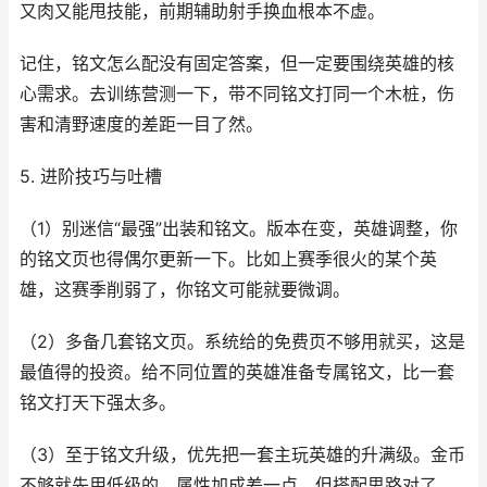
又肉又能甩技能，前期辅助射手换血根本不虚。
记住，铭文怎么配没有固定答案，但一定要围绕英雄的核
心需求。去训练营测一下，带不同铭文打同一个木桩，伤
害和清野速度的差距一目了然。
5. 进阶技巧与吐槽
（1）别迷信“最强”出装和铭文。版本在变，英雄调整，你
的铭文页也得偶尔更新一下。比如上赛季很火的某个英
雄，这赛季削弱了，你铭文可能就要微调。
（2）多备几套铭文页。系统给的免费页不够用就买，这是
最值得的投资。给不同位置的英雄准备专属铭文，比一套
铭文打天下强太多。
（3）至于铭文升级，优先把一套主玩英雄的升满级。金币
不够就先用低级的，属性加成差一点，但搭配思路对了，