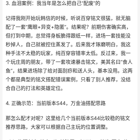
3. 血泪案例：我当年是怎么把自己“配废”的
记得我刚开始玩韩信的时候，听说百穿铭文很猛，就无脑
配了一套“鹰眼+异变+隐匿”。结果呢？前期伤害确实高，
但打到中期，总觉得身板脆得跟纸一样，进场一套技能没
秒掉人，自己就被控住蒸发了。后来我才琢磨明白，我这
种手法不太稳的玩家，纯百穿容错率太低。反过来，我一
个玩庄周的朋友，带了一套攻速暴击铭文，美其名曰“食人
鱼”，结果进场除了给对面刮痧和送人头，基本没用。这两
个都是典型的铭文搭配错误案例，只看了别人推荐，没结
合自己的打法和英雄定位。
4. 正确示范：当前版本S44，万金油搭配思路
那怎么配才对呢？这里给几个当前版本S44比较稳的铭文
推荐思路，大家可以根据自己主玩的位置调整。