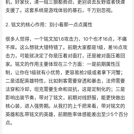
机，好家伙，清一组三狼都费劲，更别说去反野或者快速
支援了。这套系统是游戏体验的基石，千万别忽视。
2. 铭文的核心作用：别小看那一点点属性
很多人觉得，一个铭文加1.6攻击力，10个也才16点，不痛
不痒。这么想就大错特错了。前期大家都是1级，差16点攻
击力，可能就决定了你是压着对面打，还是被对面压着回
家。铭文的作用主要体现在三个方面：一是前期属性压
制，让你在1级就有小优势，更容易抢2级或者拿下河蟹；
二是适配英雄特性，比如刺客需要穿透和暴击，法师需要
法穿和冷却，坦克需要生命和双抗，这是定制化的；三是
影响出装节奏，带对了铭文，前期对线舒服，能更快做出
核心装，进入强势期。从我打的上千把来看，带对铭文的
英雄和乱带铭文的英雄，前期胜率体感能差出至少5个百分
点。