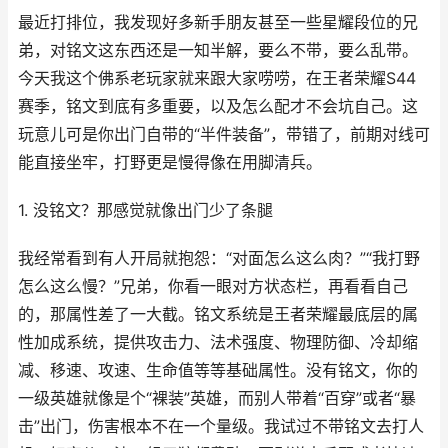
最近打排位，我发现好多新手朋友甚至一些星耀段位的兄
弟，对铭文这东西还是一知半解，要么不带，要么乱带。
今天我这个佛系老玩家就来跟大家唠唠，在王者荣耀S44
赛季，铭文到底有多重要，以及怎么配才不会坑自己。这
玩意儿可是你出门自带的“半件装备”，带错了，前期对线可
能直接坐牢，打野更是慢得像在用脚清兵。
1. 没铭文？那感觉就像出门少了条腿
我经常看到有人开局就抱怨：“对面怎么这么肉？”“我打野
怎么这么慢？”兄弟，你看一眼对方状态栏，再看看自己
的，那属性差了一大截。铭文系统是王者荣耀最底层的属
性加成系统，提供攻击力、法术强度、物理防御、冷却缩
减、移速、攻速、生命值等等基础属性。没有铭文，你的
一级英雄就像是个“裸装”英雄，而别人带着“百穿”或者“暴
击”出门，伤害根本不在一个量级。我试过不带铭文去打人