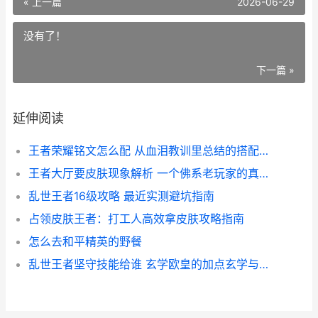
« 上一篇
2026-06-29
没有了！
下一篇 »
延伸阅读
王者荣耀铭文怎么配 从血泪教训里总结的搭配思路
王者大厅要皮肤现象解析 一个佛系老玩家的真心话
乱世王者16级攻略 最近实测避坑指南
占领皮肤王者：打工人高效拿皮肤攻略指南
怎么去和平精英的野餐
乱世王者坚守技能给谁 玄学欧皇的加点玄学与血泪教训