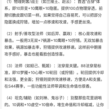
（1）物理刺客/战士（如兰陵王、赵云）：首选“百穿”体
系，即10异变+10鹰眼+10隐匿。提供100点物理穿透，前
期切脆皮跟切菜一样。如果觉得自己容易死，可以把部分
隐匿换成狩猎，增加一点移速和攻速，手感更丝滑。
（2）射手/普攻型法师（如后羿、嬴政）：核心是攻速和
暴击。一般用3无双+7祸源+10鹰眼+10狩猎。无双加暴击
效果，祸源加暴击率，狩猎提供攻速移速。这样前中期普
攻手感好，暴击也能看脸创造惊喜。
（3）法师（如妲己、甄姬）：法穿是关键。88法穿是标
准，即10梦魇+10心眼+10轮回（或狩猎）。轮回提供冷却
和法强，更全面；狩猎则提供攻速移速，方便走A和支援。
在S44赛季，一些功能性法师带调和生命值也很香。
（4）坦克/辅助（如刘禅、鬼谷子）：别整那些花里胡哨
的。10调和+10虚空+10宿命，堆生命值和冷却缩减，让你