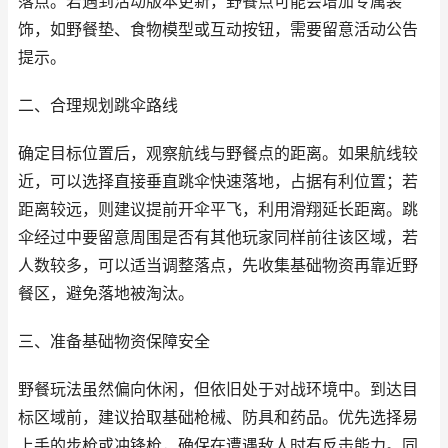
落点。若遇到活动版本更新，野餐点可能会增加专属装
饰，如野餐垫、食物模型或互动按钮，需要留意活动公告
提示。
二、合理规划跳伞路线
确定目标位置后，观察航线与野餐点的距离。如果航线较
近，可以选择直接垂直跳伞快速落地，占据有利位置；若
距离较远，则建议提前开伞平飞，利用滑翔延长距离。跳
伞经过中要留意周围是否有其他玩家同样前往该区域，若
人数较多，可以适当调整落点，先收集基础物资再靠近野
餐区，避免落地被淘汰。
三、准备基础物资保障安全
野餐玩法虽然偏向休闲，但依旧处于对战环境中。到达目
标区域前，建议拾取基础枪械、防具和药品。优先选择易
上手的步枪或冲锋枪，确保在遭遇敌人时有反击能力。同