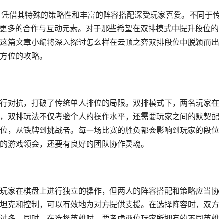
，凭借其特殊的策略性和丰富的阵容搭配深受玩家喜爱。不同于
了更多的合作与互动元素。对于那些希望在双排模式中提升段位的
这篇文章小编将深入探讨怎么样在云顶之弈双排段位中脱颖而出
方位的攻略。
行对抗，打破了传统单人排位的局限。双排模式下，两名玩家在
，双排玩法不仅考验个人的操作水平，还需要玩家之间的默契配
位，从铁牌到挑战者。每一场比赛的胜负都会影响到玩家的段位
的游戏领会，还要有良好的团队协作灵魂。
玩家在棋盘上进行独立的操作，但两人的阵容搭配和策略应当协
坦克和控制，可以有效地为对方提供支援。在选择阵容时，双方
过多。同时，在选择英雄时，要考虑两位玩家所拥有的不同英雄