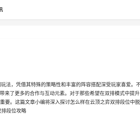
讯
门玩法，凭借其特殊的策略性和丰富的阵容搭配深受玩家喜爱。
家带来了更多的合作与互动元素。对于那些希望在双排模式中提升
重要。这篇文章小编将深入探讨怎么样在云顶之弈双排段位中脱
双排段位攻略