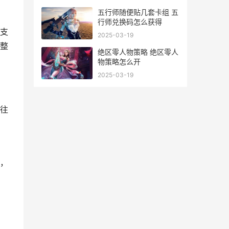
五行师随便贴几套卡组 五
行师兑换码怎么获得
支
2025-03-19
整
绝区零人物策略 绝区零人
物策略怎么开
2025-03-19
往
，