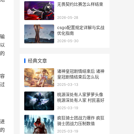
无畏契约比赛怎么样结束
2026-05-28
csgo配置规定详解与实战
优化指南
输
2026-05-30
以
的
经典文章
诸神皇冠剧情结束后 诸神
容
皇冠剧情结束后怎么玩
过
2025-03-13
桃源深处有人家萝萝头像
桃源深处有人家 村民喜好
2025-03-19
疯狂骑士团战力爆炸 疯狂
进
骑士团战力压制数值
的
2025-03-19