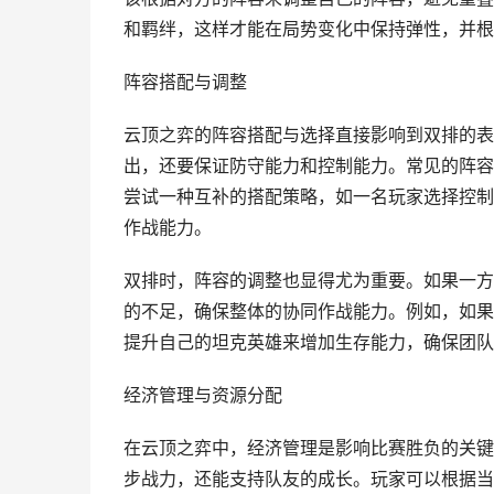
和羁绊，这样才能在局势变化中保持弹性，并根
阵容搭配与调整
云顶之弈的阵容搭配与选择直接影响到双排的表
出，还要保证防守能力和控制能力。常见的阵容
尝试一种互补的搭配策略，如一名玩家选择控制
作战能力。
双排时，阵容的调整也显得尤为重要。如果一方
的不足，确保整体的协同作战能力。例如，如果
提升自己的坦克英雄来增加生存能力，确保团队
经济管理与资源分配
在云顶之弈中，经济管理是影响比赛胜负的关键
步战力，还能支持队友的成长。玩家可以根据当