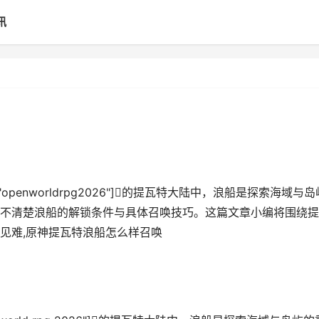
讯
原神","openworldrpg2026"]的提瓦特大陆中，浪船是探索海域与岛
不清楚浪船的解锁条件与具体召唤技巧。这篇文章小编将围绕提
见难,原神提瓦特浪船怎么样召唤