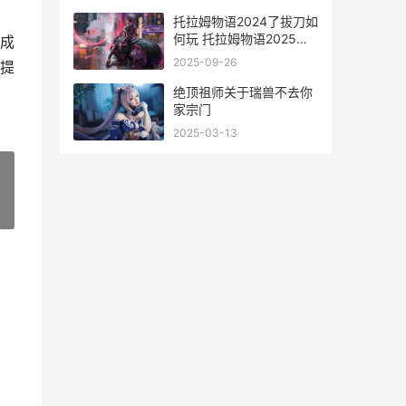
托拉姆物语2024了拔刀如
何玩 托拉姆物语2025年
成
免费洗点
2025-09-26
提
绝顶祖师关于瑞兽不去你
家宗门
2025-03-13
»