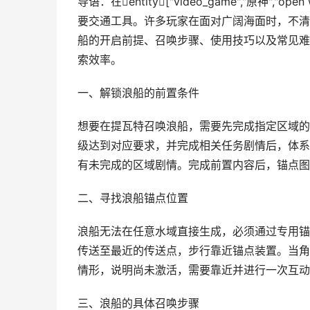
导语：在entity["video_game","原神",
要交通工具。许多玩家在面对广阔海面时，不清
船的开启前提、召唤步骤、使用技巧以及常见难
索效率。
一、解锁浪船的前置条件
想要在提瓦特召唤浪船，需要先完成指定区域的
级达到对应要求，并完成相关任务剧情后，体系
有未完成的区域剧情。完成前置内容后，锚点图
二、寻找浪船锚点位置
浪船无法在任意水域直接生成，必须通过专用锚
传送至最近的传送点，步行靠近锚点装置。当角
情形，说明尚未激活，需要靠近并进行一次互动
三、浪船的具体召唤步骤