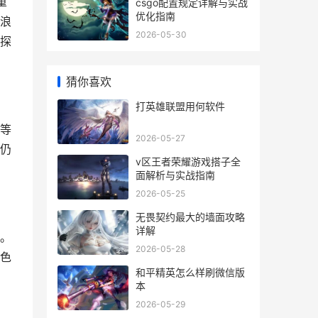
重
csgo配置规定详解与实战
优化指南
浪
2026-05-30
探
猜你喜欢
打英雄联盟用何软件
等
2026-05-27
仍
v区王者荣耀游戏搭子全
面解析与实战指南
2026-05-25
无畏契约最大的墙面攻略
详解
。
2026-05-28
色
和平精英怎么样刷微信版
本
2026-05-29