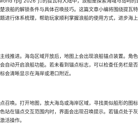
"open world rpg 2026"]的提瓦特大陆中，浪船是探索海域与岛屿的
楚浪船的解锁条件与具体召唤技巧。这篇文章小编将围绕提瓦特
题进行体系梳理，帮助玩家顺利掌握浪船的使用方式，进步海上
主线推进。海岛区域开放后，地图上会出现浪船锚点装置。角色
会自动开启浪船功能。若未看到锚点标志，可以检查任务栏是否
标会清晰显示在海岸或港口附近。
点召唤。打开地图，放大海岛或海岸区域，寻找类似船形的图标
色站在锚点交互范围内时，界面会出现召唤提示。若锚点处于灰
激活操作。