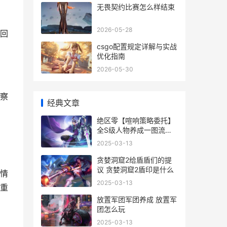
无畏契约比赛怎么样结束
2026-05-28
回
csgo配置规定详解与实战
优化指南
2026-05-30
察
经典文章
绝区零【喧响策略委托】
全S级人物养成一图流策
略
2025-03-13
贪婪洞窟2给盾盾们的提
议 贪婪洞窟2盾印是什么
情
2025-03-13
重
放置军团军团养成 放置军
团怎么玩
2025-03-13