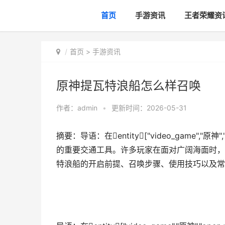
首页
手游资讯
王者荣耀资
首页
>
手游资讯
原神提瓦特浪船怎么样召唤
作者：
admin
•
更新时间：2026-05-31
摘要：导语：在entity["video_game","
的重要交通工具。许多玩家在面对广阔海面时，
特浪船的开启前提、召唤步骤、使用技巧以及常