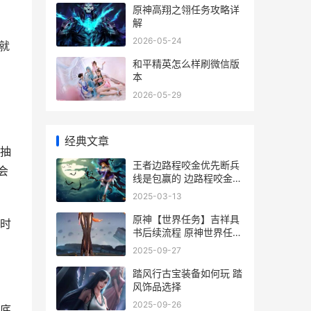
原神高翔之翎任务攻略详
解
2026-05-24
就
和平精英怎么样刷微信版
本
2026-05-29
经典文章
抽
王者边路程咬金优先断兵
会
线是包赢的 边路程咬金带
什么技能
2025-03-13
原神【世界任务】吉祥具
时
书后续流程 原神世界任务
科研的动力
2025-09-27
踏风行古宝装备如何玩 踏
风饰品选择
2025-09-26
底