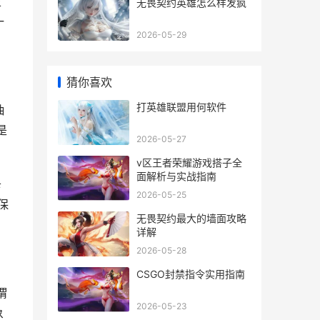
正
无畏契约英雄怎么样发疯
一
2026-05-29
猜你喜欢
打英雄联盟用何软件
抽
是
2026-05-27
v区王者荣耀游戏搭子全
面解析与实战指南
卡
2026-05-25
保
无畏契约最大的墙面攻略
详解
2026-05-28
CSGO封禁指令实用指南
谓
2026-05-23
象