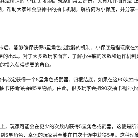
其是所谓的“小保底”机制。玩家们常会好奇，究竟几许抽算是“
题，帮助大家领会原神中的抽卡机制，解析何为小保底，并分享
抽卡后，能够确保获得5星角色或武器的机制。小保底是指玩家在
星的出现。对于大多数玩家而言，了解小保底的次数和运作机制
的投入获得想要的角色。
抽卡必定获得一个5星角色或武器。归根结底，如果在这90次抽
次抽卡将确保抽到5星物品。由此，很多玩家会把90次抽卡视为小
际上，玩家可能会在更少的次数内获得5星角色或武器，这便是所
能抽到5星角色，幸运的玩家甚至能在首次十连中获得5星。这种现