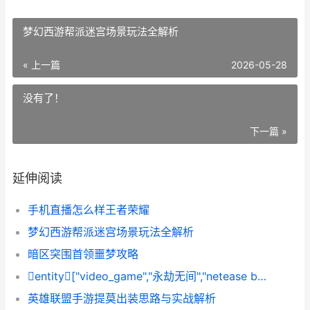
梦幻西游帮派迷宫场景玩法全解析
« 上一篇
2026-05-28
没有了！
下一篇 »
延伸阅读
手机直播怎么样王者荣耀
梦幻西游帮派迷宫场景玩法全解析
暗区突围首领噩梦攻略
entity["video_game","永劫无间","netease battle royale 2026"]隐藏打野点位置与实战运
英雄联盟手游提莫出装思路与实战解析