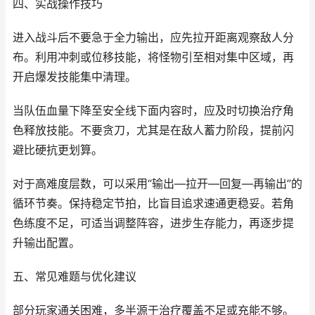
四、实战操作技巧
进入战斗后不要急于全力输出，应先拉开距离观察敌人分
布。利用冲刺或位移技能，将怪物引至相对集中区域，再
开启爆发技能集中清理。
当队伍血量下降至安全线下面内容时，应及时切换治疗角
色释放技能。不要贪刀，尤其是在敌人蓄力阶段，提前闪
避比硬抗更划算。
对于高难度层数，可以采用“输出—拉开—回复—再输出”的
循环节奏。保持稳定节拍，比盲目追求速通更稳妥。若角
色练度不足，可适当调整阵容，进步生存能力，再逐步提
升输出配置。
五、常见难题与优化建议
部分玩家通关困难，多半源于治疗覆盖不足或充能不够。